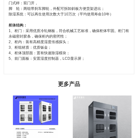
门式样：双门开，
脚 轮：两组带刹车脚轮，外配可拆卸斜板方便货架进出；
除湿系统：可以再生使用次数大于10万次（平均使用寿命10年）
柜体结构：
1、柜门：采用优质冷轧钢板，符合机械工艺标准，确保柜体牢固。柜门有
永磁密封胶条，确保柜内的密闭性；
2、柜内：装有高精度湿度传感探头；
3、柜组材质：优质钣金；
4、柜体顶部面：置有快速除湿模块；
5、前门面板：安置湿度控制器，LCD显示屏；
更多产品
文物恒湿柜：守护历史瑰宝的重
芯片防潮柜-1500L
要伙伴