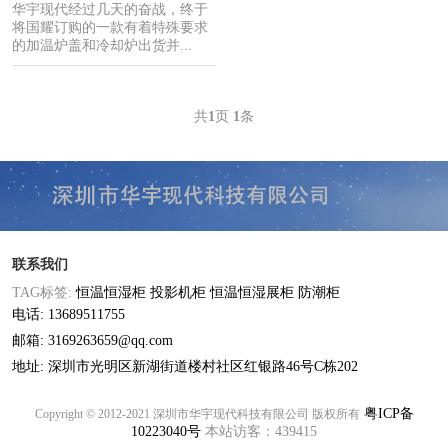
华宇现代经过几天的奋战，终于
将国耀订购的一款有着特殊要求
的加温炉盖和冷却炉出货并...
共
1
页
1
条
联系我们
TAG标签:
恒温恒湿柜
投影机柜
恒温恒湿展柜
防潮柜
电话: 13689511755
邮箱: 3169263659@qq.com
地址: 深圳市光明区新湖街道楼村社区红银路46号C栋202
粤ICP备
Copyright © 2012-2021 深圳市华宇现代科技有限公司 版权所有
10223040号
本站访客：439415