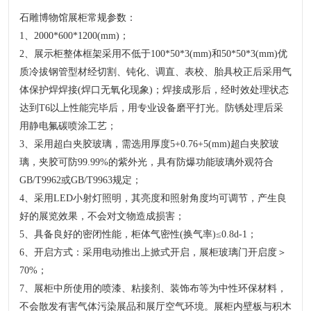
石雕博物馆展柜常规参数：
1、2000*600*1200(mm)；
2、展示柜整体框架采用不低于100*50*3(mm)和50*50*3(mm)优
质冷拔钢管型材经切割、钝化、调直、表校、胎具校正后采用气
体保护焊焊接(焊口无氧化现象)；焊接成形后，经时效处理状态
达到T6以上性能完毕后，用专业设备磨平打光。防锈处理后采
用静电氟碳喷涂工艺；
3、采用超白夹胶玻璃，需选用厚度5+0.76+5(mm)超白夹胶玻
璃，夹胶可防99.99%的紫外光，具有防爆功能玻璃外观符合
GB/T9962或GB/T9963规定；
4、采用LED小射灯照明，其亮度和照射角度均可调节，产生良
好的展览效果，不会对文物造成损害；
5、具备良好的密闭性能，柜体气密性(换气率)≤0.8d-1；
6、开启方式：采用电动推出上掀式开启，展柜玻璃门开启度＞
70%；
7、展柜中所使用的喷漆、粘接剂、装饰布等为中性环保材料，
不会散发有害气体污染展品和展厅空气环境。展柜内壁板与积木