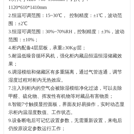
1120*610*
1410mm
2.
恒温可调范围：
15
~30℃，
控制精度：
±1℃，波动范
围：±2℃
3.
恒湿可调范围：
3
0%~
7
0%RH，控制精度：±
3
%，波动
范围：±
10
%；
4.
柜内配备
4层层板
，承重
≥
3
0
Kg
/层；
5.
耐温低噪音循环风机，强化柜内藏品恒温恒湿
储藏
效
果；
6.
调湿模组和
储藏
区有多重隔离，通过气管连通，调节
湿度过程对柜内无热效应。
7.
注入到柜内的空气会被除湿模组净化过滤，可以去除
甲醛、硫化物、挥发性有机物等对藏品有害物质；
8.智能7寸触摸显控面板
，界面友好易操作，实时动态显
示柜内温湿度数值、工作状态
。
可远程监控温湿
9.设备断电后可记忆设置参数，无需重新设置，来电后
仍按原设定参数运行工作
；