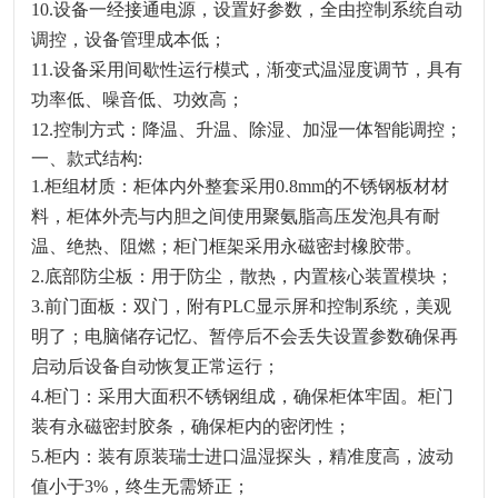
10.
设备
一经接通电源，设置好参数，全由控制系统自动
调控，设备管理成本低；
11.
设备采用间歇性运行模式，渐变式温湿度调节，具有
功率低、噪音低、功效高；
12.
控制方式：降温、升温、除湿、加湿一体智能调控
；
一、款式结构
:
1.柜组材质：柜体内外整套采用0.8mm的不锈钢板材材
料，柜体外壳与内胆之间使用聚氨脂高压发泡具有耐
温、绝热、阻燃；柜门框架采用永磁密封橡胶带。
2.
底部
防尘板：用于防尘，散热，内置核心装置模块；
3.前门面板：
双门
，附有
PLC
显示屏和控制系统，美观
明了；电脑储存记忆、暂停后不会丢失设置参数确保再
启动后设备自动恢复正常运行；
4.柜门：采用大面积
不锈钢
组成
，确保柜体牢固。柜门
装有永磁密封胶条，确保柜内的密闭性；
5.柜内：装有原装瑞士进口温湿探头，精准度高，波动
值小于3%，终生无需矫正；