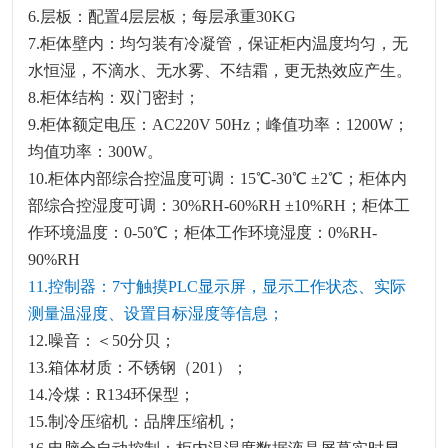
6.层板：配置
4层层板
；每层承重
3
0
KG
7.柜体壁内：均匀装有冷凝管，保证柜内温度均匀，无
水恒湿，不滴水、无水雾、不结霜，更无热效应产生。
8.柜体结构：
双门
密封；
9.柜体额定电压：AC220V 50Hz；峰值功率：1200W；
均值功率：300W。
10.
柜体内部综合控温度可调：
15℃-30℃ ±2℃；柜体内
部综合控湿度可调：30%RH-
6
0%RH ±
10
%RH；柜体工
作环境温度：0-50℃；柜体工作环境湿度：0%RH-
90%RH
11.控制器：7寸触摸
PLC
显示屏
，
显示工作状态、实际
测量温湿度、设置目标湿度等信息；
12.噪音：＜50分贝；
13.箱体材质：不锈钢（201）；
14.冷煤：R134环保型；
15.制冷压缩机：品牌压缩机；