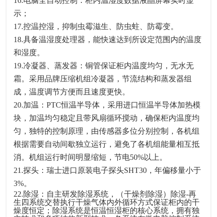
16.电脑全自动控制：柜内温湿度数据液晶屏幕实时显
示；
17.控温控湿，抑制虫霉滋生、防虫蛀、防霉变。
18.具备温湿度处理器，能快速达到所设定范围内的温度
和湿度。
19.冷凝器、蒸发器：铜管保证柜内温度均匀，无水无
霜。采用品牌压缩机组冷凝器，节流结构和蒸发器组
成，温度调节方便而且速度更快。
20.加温：PTC恒温半导体，采用进口恒温半导体加热模
块，加温均匀稳定且带风扇循环搅动，确保柜内温度均
匀，独特的控制原理，由传感器多位分别控制，各机组
根据需要自动间歇独立运行，避免了各机组能量相互抵
消。机组运行时间明显缩短，节电50%以上。
21.探头：瑞士进口原装电子探头SHT
30
，年偏移量小于
3%。
22.除湿：自主研发除湿系统，
（干燥剂除湿）除湿
-再
生四系统交替执行干燥气体内外循环方式保证柜内的干
燥度恒定；除湿系统是恒温恒湿柜的核心系统，拥有独