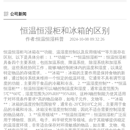
公司新闻
恒温恒湿柜和冰箱的区别
作者:恒温恒湿科普
2024-10-08 09:32:26
恒温恒湿柜与冰箱在**功能、温湿度控制以及应用领域**等方面存在
区别。以下是具体分析： 1. **功能** - **恒温恒湿柜**：恒温恒湿柜
具备四个主要系统，包括加温系统、降温系统、除湿系统和加湿系
统。这些系统协同工作，能够J确控制柜体内的温度和湿度，以满足
特定物品的存储需求。 - **冰箱**：冰箱的主要作用是保持食物的新
鲜，通过制冷系统来维持一个恒定的低温环境。它通常不具有调节湿
度的功能，主要用于食品的冷藏和冷冻。 2. **温湿度控制** - **恒温
恒湿柜**：恒温恒湿柜可以J确控制温度和湿度，通常温度范围为
5℃**60℃，湿度范围为20%RH**95%RH。这种J确控制能力使其适用
于对环境条件要求*高的物品储存，如电子元件、文物等。 - **冰箱
**：冰箱的温度控制范围较窄，通常在-20℃到10℃之间，主要用于食
品的冷藏和冷冻。冰箱没有湿度控制功能，因此不适合需要控制湿度
的物品储存。 3. **应用领域** - **恒温恒湿柜**：恒温恒湿柜广泛应
用于博物馆、医药、电子、科学研究所等领域。由于其能够提供稳定
的温湿度环境，非常适合保存对环境敏感的物品，如古董、文物、电