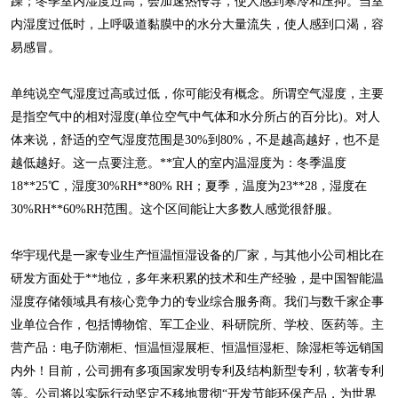
躁；冬季室内湿度过高，会加速热传导，使人感到寒冷和压抑。当室
内湿度过低时，上呼吸道黏膜中的水分大量流失，使人感到口渴，容
易感冒。
单纯说空气湿度过高或过低，你可能没有概念。所谓空气湿度，主要
是指空气中的相对湿度(单位空气中气体和水分所占的百分比)。对人
体来说，舒适的空气湿度范围是30%到80%，不是越高越好，也不是
越低越好。这一点要注意。**宜人的室内温湿度为：冬季温度
18**25℃，湿度30%RH**80% RH；夏季，温度为23**28，湿度在
30%RH**60%RH范围。这个区间能让大多数人感觉很舒服。
华宇现代是一家专业生产恒温恒湿设备的厂家，与其他小公司相比在
研发方面处于**地位，多年来积累的技术和生产经验，是中国智能温
湿度存储领域具有核心竞争力的专业综合服务商。我们与数千家企事
业单位合作，包括博物馆、军工企业、科研院所、学校、医药等。主
营产品：电子防潮柜、恒温恒湿展柜、恒温恒湿柜、除湿柜等远销国
内外！目前，公司拥有多项国家发明专利及结构新型专利，软著专利
等。公司将以实际行动坚定不移地贯彻“开发节能环保产品，为世界