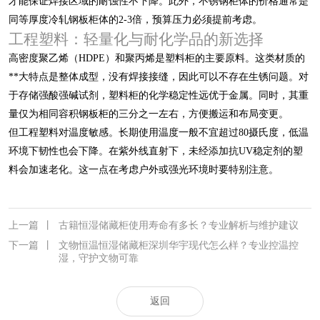
才能保证焊接区域的耐蚀性不下降。此外，不锈钢柜体的价格通常是
同等厚度冷轧钢板柜体的2-3倍，预算压力必须提前考虑。
工程塑料：轻量化与耐化学品的新选择
高密度聚乙烯（HDPE）和聚丙烯是塑料柜的主要原料。这类材质的
**大特点是整体成型，没有焊接接缝，因此可以不存在生锈问题。对
于存储强酸强碱试剂，塑料柜的化学稳定性远优于金属。同时，其重
量仅为相同容积钢板柜的三分之一左右，方便搬运和布局变更。
但工程塑料对温度敏感。长期使用温度一般不宜超过80摄氏度，低温
环境下韧性也会下降。在紫外线直射下，未经添加抗UV稳定剂的塑
料会加速老化。这一点在考虑户外或强光环境时要特别注意。
上一篇
丨
古籍恒湿储藏柜使用寿命有多长？专业解析与维护建议
下一篇
丨
文物恒温恒湿储藏柜深圳华宇现代怎么样？专业控温控
湿，守护文物可靠
返回