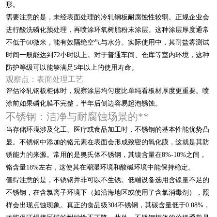
形。
需要注意的是，未经表面处理的冷轧钢板耐腐蚀性较弱。正规企业会
进行酸洗磷化预处理，再喷涂环氧树脂粉末涂层。这种涂层厚度通常
不低于60微米，能有效隔绝空气与水分。实际使用中，其耐盐雾测试
时间一般能达到72小时以上。对于普通车间、仓库等室内环境，这种
防护等级可以能够满足5年以上的使用寿命。
观察点：表面处理工艺
评估冷轧钢板柜体时，观察涂层均匀度比单纯看板材厚度更重要。喷
涂前如果磷化膜不完整，半年后侧边容易起泡锈蚀。
不锈钢：洁净与耐腐蚀场景的**
当存储环境涉及化工、医疗或食品加工时，不锈钢的基本性能优势凸
显。不锈钢中添加的铬元素在表面会形成致密的氧化膜，这就是其防
锈能力的来源。常用的是奥氏体不锈钢，其镍含量在8%-10%之间，
铬含量18%左右，这使其在潮湿环境和酸碱环境中能保持稳定。
值得注意的是，不锈钢并非可以不生锈。低端设备选用含镍量不足的
不锈钢，在含氯离子环境下（如沿海地区或使用了含氯消毒剂），照
样会出现点蚀现象。真正的食品级304不锈钢，其碳含量低于0.08%，