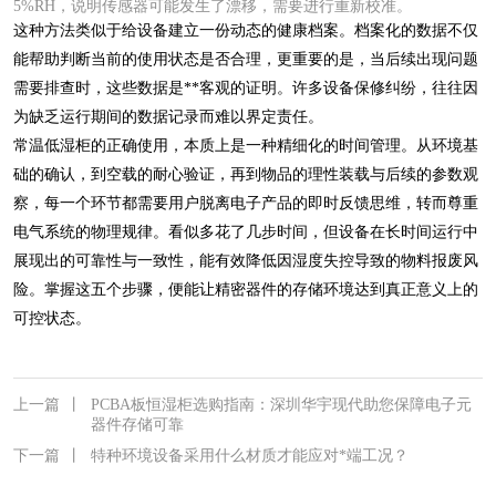
5%RH，说明传感器可能发生了漂移，需要进行重新校准。
这种方法类似于给设备建立一份动态的健康档案。档案化的数据不仅
能帮助判断当前的使用状态是否合理，更重要的是，当后续出现问题
需要排查时，这些数据是**客观的证明。许多设备保修纠纷，往往因
为缺乏运行期间的数据记录而难以界定责任。
常温低湿柜的正确使用，本质上是一种精细化的时间管理。从环境基
础的确认，到空载的耐心验证，再到物品的理性装载与后续的参数观
察，每一个环节都需要用户脱离电子产品的即时反馈思维，转而尊重
电气系统的物理规律。看似多花了几步时间，但设备在长时间运行中
展现出的可靠性与一致性，能有效降低因湿度失控导致的物料报废风
险。掌握这五个步骤，便能让精密器件的存储环境达到真正意义上的
可控状态。
上一篇
丨
PCBA板恒湿柜选购指南：深圳华宇现代助您保障电子元
器件存储可靠
下一篇
丨
特种环境设备采用什么材质才能应对*端工况？