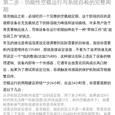
第二步：功能性空载运行与系统自检的完整周
期
填充物品之前，必须经历一个完整的空载稳定期。这个阶段的目的是
观察设备在无负载状态下的除湿能力峰值和波动曲线。许多用户急于
将贵重物品放入，导致设备在运行初期始终处于一种“带病工作”或“超
负荷工作”的状态。
常见的做法是将温湿度设定值调整到实际需要的目标值。假设你需要
柜内湿度维持在15%RH，那就直接设定该值，不要为了追求快速见效
而设定一个*低的数值(比如5%RH)，这种做法实际上违反了设备的物
理逻辑。设备内部有一个传感器，它通常会放置在回风或出风口附
近，如果为了测试而设定过低，容易触发传感器的保护机制或导致频
繁启停。
空载运行的周期建议持续**少24小时。在这24小时里，你需要观察的
是以下几点：
从开机状态到柜内湿度**达到设定值，用了多少时间。如果超过8小
时仍然无法降**目标湿度(在环境温度25℃，柜内空载条件下)，就要
检查柜体气密性或者排水管是否有异常。
湿度达到设定值后，是否稳定。稳定的定义不是一条直线，而是在设
定值上下波动，但波动幅度不应超过±3%RH(针对高性能型号)。如果