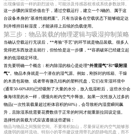
出现像锯齿一样的剧烈波动，可能涉及传感器校准或系统参数故障。
这一步骤的深层价值在于，通过空载运行，建立一个J确的、属于这
台设备本身的“基准性能档案”。只有当设备在空载状态下能够稳定达
到并维持目标湿度，才能谈得上后续的负载使用。
第三步：物品装载的物理逻辑与吸湿抑制策略
当确认空载运行无误后，**考验“手艺”的环节就是物品装载。很多人
觉得把东西放进去就行，但恰恰是这一步骤，**容易破坏已经建立起
来的低湿稳定环境。
首先要明确一个概念：柜内除湿的核心是处理
“外泄湿气”
和
“吸附湿
气”
。物品本身就是一个潜在的湿气源。例如，刚拆封的纸箱、干燥
的木质包装物、或者带有微孔结构的塑料托盘，它们在常湿环境中
(通常50-60%RH)已经吸附了大量的水分，放入低湿柜后，这些水分会
像海绵里的水一样，缓慢向柜内空气中释放。如果一次性放入过多的
物品(一次性装载量超过柜体容积的60%)，会导致柜内湿度瞬间飙
升，且除湿系统需要花费数倍于正常的时间才能重新拉回设定值。
选择性的装载方式应该遵循这些逻辑：
物品与物品之间预留空间。不要堆积如山，尽量保证柜内空气能够形
成微弱的循环流动。特别小的零件建议使用带孔的防静电托盘，而不