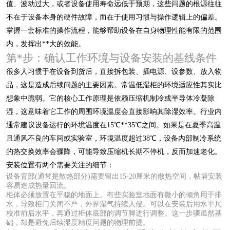
值、波动过大，或者设备使用寿命远低于预期，这些问题的根源往往
不在于设备本身的硬件故障，而在于使用习惯与操作逻辑上的偏差。
掌握一套标准的操作流程，能够帮助设备在自身物理性能有限的范围
内，发挥出**大的效能。
第*步：确认工作环境与设备安装的基线条件
很多人习惯于在设备到货后，直接拆包装、插电源、设参数、放入物
品，这是造成后续问题的主要因素。常温低湿柜的环境适应性其实比
想象中脆弱。它的核心工作原理是依赖压缩机制冷或半导体冷凝除
湿，这意味着它工作的周围环境温度会直接影响其除湿效率。行业内
通常建议设备运行的环境温度在15℃**35℃之间。如果是在夏季高温
且通风不良的车间或实验室，环境温度超过38℃，设备内部制冷系统
的热交换效率会骤降，可能导致压缩机长期不停机，反而加速老化。
安装位置有两个需要关注的细节：
设备背部(通常是散热部分)需要留出15-20厘米的散热空间，帖墙安装
容易造成热量回流。
柜体必须放置在平稳的地面上。有些实验室地面有微小的倾角用于排
水，导致柜门关闭不严，外界湿气持续入侵。可以在安装后用水平尺
校准前后水平，再通过柜体底部的调节脚进行调整。这一步骤虽然基
础，却是避免后续湿度精度问题的物理前提。