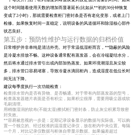
这个时间随着使用天数的增加而显著延长(比如从**初的30分钟恢复
变成了2小时)，那就需要检查柜门密封条是否有老化变形，或者上门
检修。如果恢复时间一直稳定，说明设备的风道循环和除湿核心部件
状态良好。
第五步：预防性维护与运行数据的归档价值
日常维护并非单纯是清洁外壳。对于常温低湿柜而言，**隐蔽的风险
是冷凝水排放不畅。这种设备通常配有蒸发器，会在冷端凝结水分，
然后将水通过排水管引出或内部加热蒸发。如果环境潮湿且灰尘较
多，排水管口容易堵塞，导致冷凝水滴回柜内，造成湿度在低位长时
间无法下降。
建议每季度执行一次功能检查：
检查排水管内是否有异物、是否畅通。对于带有内部蒸发器的型号，
检查蒸发器翅片表面是否有积尘，如果积尘很厚，需要用吸尘器或软
毛刷清理。
用稍微湿润的软布(不能太湿)擦拭柜门密封条，防止灰尘积累导致密
封失效。
**容易被忽视的一步是：定期记录设备显示的数据与实际值。可以购
置一个独立的、经过校准的温湿度记录仪，放在柜内中央位置。每隔
一个月，对比记录仪数据与柜体自带显示数据。如果偏差超过