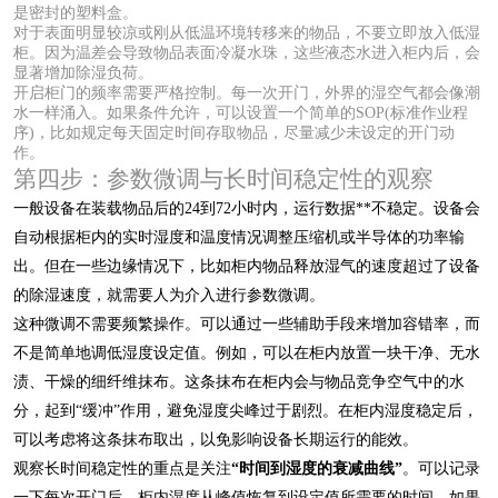
是密封的塑料盒。
对于表面明显较凉或刚从低温环境转移来的物品，不要立即放入低湿
柜。因为温差会导致物品表面冷凝水珠，这些液态水进入柜内后，会
显著增加除湿负荷。
开启柜门的频率需要严格控制。每一次开门，外界的湿空气都会像潮
水一样涌入。如果条件允许，可以设置一个简单的SOP(标准作业程
序)，比如规定每天固定时间存取物品，尽量减少未设定的开门动
作。
第四步：参数微调与长时间稳定性的观察
一般设备在装载物品后的24到72小时内，运行数据**不稳定。设备会
自动根据柜内的实时湿度和温度情况调整压缩机或半导体的功率输
出。但在一些边缘情况下，比如柜内物品释放湿气的速度超过了设备
的除湿速度，就需要人为介入进行参数微调。
这种微调不需要频繁操作。可以通过一些辅助手段来增加容错率，而
不是简单地调低湿度设定值。例如，可以在柜内放置一块干净、无水
渍、干燥的细纤维抹布。这条抹布在柜内会与物品竞争空气中的水
分，起到“缓冲”作用，避免湿度尖峰过于剧烈。在柜内湿度稳定后，
可以考虑将这条抹布取出，以免影响设备长期运行的能效。
观察长时间稳定性的重点是关注
“时间到湿度的衰减曲线”
。可以记录
一下每次开门后，柜内湿度从峰值恢复到设定值所需要的时间。如果