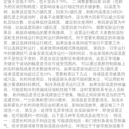
定值不宜低于30%，也不宜高于70%。 二 调整参数回差 回差（也称
为死区或控制精度）是影响设备运行稳定性的关键参数。以温度为
例，如果设定值为25摄氏度，回差为1摄氏度，则柜内温度在24到26
摄氏度之间波动时，设备不会频繁动作。适当增大回差可以减少压缩
机启动次数，但会降低控温精度。 建议初次使用时，将回差设置为中
间值，比如温度回差0.5摄氏度，湿度回差3%到5%。观察实际运行效
果后，根据存储物品的要求再微调。 三 设置运行模式 大多数恒温恒
湿柜支持持续运行和定时运行两种模式。对于需要长期稳定的存储场
景，建议选择持续运行模式。如果设备在夜间或节假日不需要工作，
可以选择定时运行，或者使用休眠模式降低能耗。 第四步：日常运行
中的微调技巧 设备安装完成并运行一段时间后，你会发现柜内温湿度
并不是恒定不变的，而是在设定值附近有规律波动。这是正常现象，
关键在于波动的幅度是否在可接受范围内。 可以通过观察控制面板上
的实时曲线或者历史数据来评估。如果温度波动超过正负2摄氏度，
或者湿度波动超过正负10%，需要检查以下几点： 传感器是否被遮挡
或污染。长时间使用后，传感器探头表面可能积聚灰尘，可以用软布
蘸少量酒精轻轻擦拭。 制冷系统是否运行正常。如果实际温度持续偏
高，可能是制冷剂泄漏或压缩机性能下降，这时需要联系专业人员检
修。 柜内物品是否过多或摆放过于密集。物品之间应留有适当的空气
流通空间，**少距离柜壁5到10厘米。 加湿器是否需要清洗。加湿水
箱和雾化片长时间使用后会积累水垢，影响加湿效率。建议每三个月
清洗一次。 第五步：处理常见异常情况 在实际操作中，即使设置正
确，也可能遇到一些问题。以下是几种常见情况及处理方法： 情况
一：湿度长时间达不到设定值 可能原因包括：柜门密封条老化导致漏
气、排水管路堵塞导致加湿器自动停止、环境过于干燥导致加湿量不