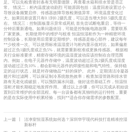
足。可以先检查密封条有无明显缝隙，再查看水箱和排水管是否正
常。 情况二：柜内温度波动剧烈 可能原因包括：温度回差设置过小
导致设备频繁启停、传感器故障导致检测值异常、环境温度变化过
大。如果回差设置只有0.1到0.2摄氏度，可以适当增大到0.5摄氏度左
右。 情况三：控制面板显示异常或死机 首先尝试断电重启，等待一
分钟后重新通电。如果问题依旧，可能是控制板电路故障，需要联系
厂家更换。 长期使用中的维护与校准 恒温恒湿柜作为一种精密环境
控制设备，长期使用后需要定期维护。传感器是核心部件，建议每年
**少校准一次。可以使用标准温湿度计与柜内显示值对比，如果偏差
超过正负1摄氏度或正负5%，就需要重新校准或更换传感器。 根据相
关行业标准要求，精密存储环境的温湿度波动应该控制在合理范围
内。例如，在电子元器件存储中，温度波动超过正负2摄氏度或湿度
波动超过正负10%，都会影响元器件的焊接性能和电气特性。保持稳
定的运行状态，就是对存储物品**好的保护。 此外，定期清洁冷凝器
翅片和过滤网，可以保证制冷系统散热效率；检查加湿管路和排水管
路有无老化或破损，可以预防漏水问题。做好这些基础工作，恒温恒
湿柜才能长期稳定地发挥作用。 通过以上步骤，你可以完成从初始设
置到日常维护的全部流程。每一台设备都有其独特的运行特性，重要
的是在实际使用中积累经验，找到**适合你存储需求的参数配置。
上一篇
丨
洁净室恒湿系统如何选？深圳华宇现代科技打造精准控湿
新标杆