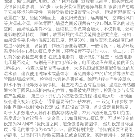
除湿，偏低则启动加湿。这个“闭环控制”过程看似简单，但实际效果
受很多因素影响。 第*步：设备安装位置的选择与检查 很多用户忽略
了安装环境的重要性，直接导致后续设置无法达标。 恒温恒湿柜应当
放置在平整、坚固的地面上，避免阳光直射，远离暖气、空调出风口
等热源或冷源。柜体背面与墙壁之间必须留有**少15到20厘米的散热
空间。如果散热条件不佳，压缩机工作负荷会增大，不仅耗电，还可
能影响控温精度。 同时，放置环境的温湿度范围也需要注意。例如，
如果设备要求柜内温度25摄氏度、湿度50%，而放置环境的温度已经
超过35摄氏度，设备的工作压力会显著增加。一般情况下，建议环境
温度控制在15到30摄氏度之间，环境湿度不要超过70%。 第二步：开
机前的必要检查与准备 在接通电源前，建议做以下检查： 检查电源
电压是否稳定，特别是三相供电的设备，电压波动应在额定值的正负
10%以内。 检查水箱是否需要加水。大多数恒温恒湿柜配备独立的加
湿水箱，建议使用纯净水或蒸馏水，避免自来水中的矿物质导致加湿
管路结垢或堵塞。 检查排水管路是否通畅。除湿过程会产生冷凝水，
排水不畅可能导致水满停机。 检查柜内是否有遮挡物。温湿度传感器
通常位于回风口或柜内特定位置，如果被物品遮挡，检测值会与实际
值产生偏差。 第三步：开机后的基础设置流程 接通电源后，控制面
板会进入初始化状态，通常需要等待30秒左右。 一 设定工作参数 在
控制界面中找到“参数设定”或“系统设置”选项。首先设定目标温度，
对于大多数电子元器件和档案存储场景，22到25摄氏度是常用范围。
温度设定值建议留有一定余量，比如目标为25摄氏度，可以将设定值
设定为24.8到25.2摄氏度之间，避免设备频繁启停。 然后设定目标湿
度，常见的推荐值为45%到55%。需要特别注意，过低的湿度容易引
起静电，过高则可能导致霉菌生长或金属氧化。实际使用中，湿度设