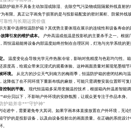
直接保护字画本身。
温防护箱并不具备主动加湿或除湿、去除空气污染物或阻隔紫外线直射的
*为有限。真正让字画免于损害的是与投影箱配套的密封展柜、防紫外线
可靠性与长期运营价值
示方案中选择恒温防护箱？其优势主要体现在展示的连续性和设备寿命的
备故障引发的维护成本。
户外高温或低温是投影机的主要杀手之一。根据
50%，而恒温箱能将设备内部温度始终控制在合理区间，灯泡与光学系统的
定。
温度变化会导致光学元件热胀冷缩，影响对焦精度与色彩均匀性。箱
还原度高，给观众带来沉浸式的观看体验。这种画面质量对展现笔墨细节
候环境。
从北方的沙尘天气到南方的梅雨季，恒温防护箱的密闭结构与温
，这降低了在不同环境下重新布线的麻烦，可能只需调整安装位置即可复
音控制的平衡。
现代恒温箱多采用变频温控技术，根据箱内外温差智能调
**40分贝以下，不影响户外环境的安静氛围，让观众更专注于作品本身。
护箱并非**“守护神”
”的论述中，需要避免夸大其词。如果字画本体直接放置在户外环境，无
箱守护的是投影设备，以及由设备投射出的画面质量。在正确的系统设计
环。