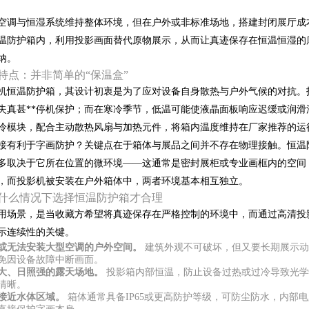
空调与恒湿系统维持整体环境，但在户外或非标准场地，搭建封闭展厅成
温防护箱内，利用投影画面替代原物展示，从而让真迹保存在恒温恒湿的库
纳。
特点：并非简单的“保温盒”
机恒温防护箱，其设计初衷是为了应对设备自身散热与户外气候的对抗。
失真甚**停机保护；而在寒冷季节，低温可能使液晶面板响应迟缓或润
模块，配合主动散热风扇与加热元件，将箱内温度维持在厂家推荐的运行范围
接有利于字画防护？关键点在于箱体与展品之间并不存在物理接触。恒温
多取决于它所在位置的微环境——这通常是密封展柜或专业画框内的空间
，而投影机被安装在户外箱体中，两者环境基本相互独立。
什么情况下选择恒温防护箱才合理
用场景，是当收藏方希望将真迹保存在严格控制的环境中，而通过高清投
示连续性的关键。
或无法安装大型空调的户外空间。
建筑外观不可破坏，但又要长期展示动
免因设备故障中断画面。
大、日照强的露天场地。
投影箱内部恒温，防止设备过热或过冷导致光学
清晰。
接近水体区域。
箱体通常具备IP65或更高防护等级，可防尘防水，内部