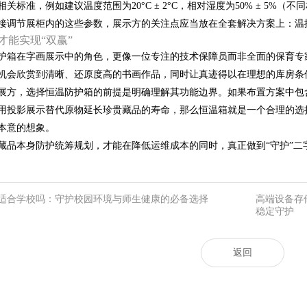
关标准，例如建议温度范围为20°C ± 2°C，相对湿度为50% ± 5
接调节展柜内的这些参数，展示方的关注点应当放在全套解决方案上：温
才能实现“双赢”
护箱在字画展示中的角色，更像一位专注的技术保障员而非全面的保育专
机会欣赏到清晰、还原度高的书画作品，同时让真迹得以在理想的库房条
展方，选择恒温防护箱的前提是明确理解其功能边界。如果布置方案中包
用投影展示替代原物延长珍贵藏品的寿命，那么恒温箱就是一个合理的选
本意的想象。
藏品本身防护统筹规划，才能在降低运维成本的同时，真正做到“守护”二
适合学校吗：守护校园环境与师生健康的必备选择
高端设备存储
稳定守护
返回