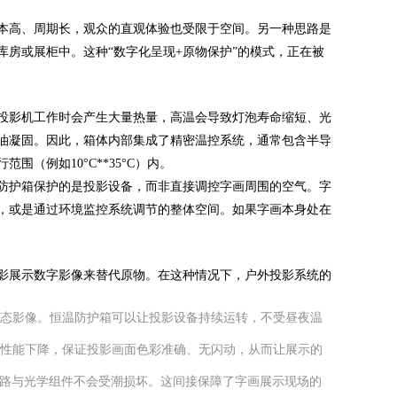
本高、周期长，观众的直观体验也受限于空间。另一种思路是
房或展柜中。这种“数字化呈现+原物保护”的模式，正在被
投影机工作时会产生大量热量，高温会导致灯泡寿命缩短、光
滑油凝固。因此，箱体内部集成了精密温控系统，通常包含半导
（例如10°C**35°C）内。
防护箱保护的是投影设备，而非直接调控字画周围的空气。字
，或是通过环境监控系统调节的整体空间。如果字画本身处在
影展示数字影像来替代原物。在这种情况下，户外投影系统的
态影像。恒温防护箱可以让投影设备持续运转，不受昼夜温
性能下降，保证投影画面色彩准确、无闪动，从而让展示的
电路与光学组件不会受潮损坏。这间接保障了字画展示现场的