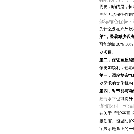
持续吸引力，而非
需要明确的是，恒
画的无形保护作用
解读核心优势：
为什么要在户外展
第*，显著减少设
可能缩短30%-
览项目。
第二，保证画质稳
像更加锐利，色彩
第三，适应复杂气
览需求的文化机构
第四，对节能与噪
控制水平也可提升
谨慎探讨：恒温防
在关于“守护字画
接伤害。恒温防护
字展示链条上的一