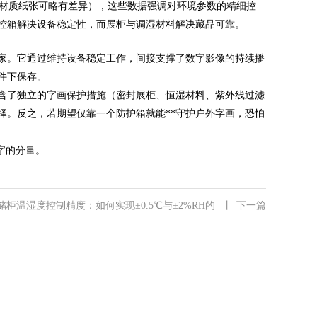
%（不同材质纸张可略有差异），这些数据强调对环境参数的精细控
控箱解决设备稳定性，而展柜与调湿材料解决藏品可靠。
家。它通过维持设备稳定工作，间接支撑了数字影像的持续播
件下保存。
含了独立的字画保护措施（密封展柜、恒湿材料、紫外线过滤
择。反之，若期望仅靠一个防护箱就能**守护户外字画，恐怕
字的分量。
柜温湿度控制精度：如何实现±0.5℃与±2%RH的
丨
下一篇