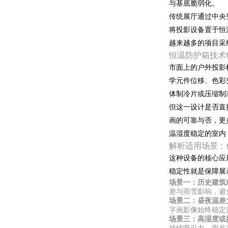
与基底脆弱化。
传统展厅通过中央
将投影设备置于恒
越来越多的项目采
恒温防护箱技术
市面上的户外投影
学元件位移、色彩
体制冷片或压缩制冷
但这一设计是否直
画的可靠与否，更
温湿度稳定的室内
解析适用场景：
这种设备的核心应
稳定性就是保障展
场景一：历史建筑
差与雨雪影响，避
场景二：昼夜温差
字画影像始终稳定
场景三：高湿度或