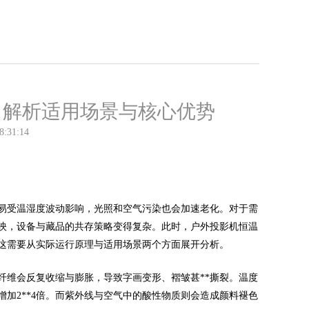
？解析适用场景与核心优势
8:31:14
易受温湿度波动影响，光照和空气污染也会加速老化。对于需
映，设备与藏品的共存策略变得复杂。此时，户外投影机恒温
？这需要从实际运行原理与适用场景两个方面展开分析。
纤维会反复收缩与膨胀，导致字画变形、褶皱甚**撕裂。温度
加2**4倍。而紫外线与空气中的酸性物质则会造成颜料褪色