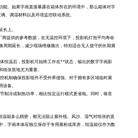
功能。如果字画直接暴露在箱体所在的环境中，那么箱体对字
玻璃、调湿材料以及环境监控联动系统。
延长上。
厂商提供的参考数据，在无温控环境下，投影机灯泡平均寿命
更换周期延长，减少现场维修频次，特别适合无人值守的长期展
体恒温后，投影机可始终工作在**状态，输出的数字字画影
和纸张质地尤为重要。
控机制确保投影组件不受外界侵蚀。对于拥有多区域临时展
用设备。
节制冷或制热功率，相比恒定运行模式更省电。同时，噪音
论恒温箱多么精密，都无法阻止紫外线、风沙、湿气对纸张的直
中，字画本体应独立保存于专用展柜或库房，恒温箱仅作为数