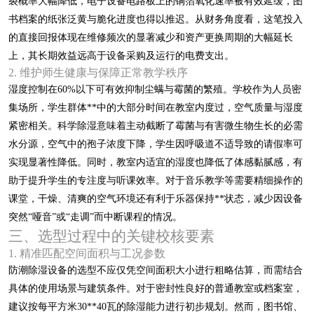
裂概率大幅降低，电子设备电路板上的铜箔氧化速率被有效延缓，图
书档案的纸张泛黄与脆化进度也得以推迟。从财务角度看，这笔投入
的直接回报体现在维修频次的显著减少和资产更换周期的大幅延长
上，其长期效益远高于设备采购及运行的电费支出。
2. 维护师生健康与保障正常教学秩序
湿度控制在60%以下可有效抑制尘螨与霉菌的繁殖。学校作为人员密
集场所，学生群体**中的大部分时间在教室内度过，空气质量与湿度
紧密相关。科学除湿意味着主动截断了霉菌与有害微生物生长的必需
水分源，空气中的孢子浓度下降，学生因呼吸道不适导致的请假率可
实现显著性降低。同时，教室内适宜的湿度也降低了体感黏腻感，有
助于提升学生的专注度与听课效率。对于音乐教学等需要精细操作的
课堂，干燥、清爽的空气环境还有利于乐器保持**状态，减少因设备
突然“哑音”或“走调”而中断课程的情况。
三、选型过程中的关键校核要素
1. 精准匹配空间面积与工况参数
防潮除湿设备的选型不应仅凭空间面积大小进行粗略估算，而需结合
具体的使用场景与建筑条件。对于密封性良好的普通教室或档案室，
建议按每平方米30**40瓦的除湿能力进行初步规划。然而，图书馆、