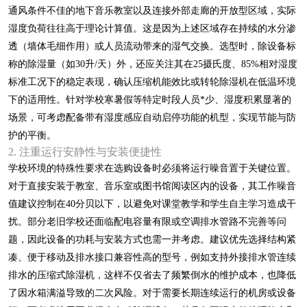
通风条件不佳的地下音乐教室以及连接外部走廊的开放型区域，实际
湿度负荷往往高于理论计算值。这是因为上述区域存在持续的水分渗
透（墙体毛细作用）或人员流动带来的湿气交换。选型时，除设备标
称的除湿量（如30升/天）外，还应关注其在25摄氏度、85%相对湿度
标准工况下的稳定表现，确认压缩机能效比或转轮除湿机在低温环境
下的适用性。针对学校寒暑假等特定时段人员*少、湿度积累显著的
场景，可考虑配备带有湿度感应自动启停功能的机型，实现节能与防
护的平衡。
2. 注重运行安静性与安装便捷性
学校环境的特殊性要求在选购设备时必须将运行噪音置于关键位置。
对于直接安装于教室、音乐室或图书馆阅读区内的设备，其工作噪音
值建议控制在40分贝以下，以避免对课堂教学和学生自主学习造成干
扰。部分老旧学校还面临配电容量有限或空调排水管路不完善等问
题，因此设备的功耗与安装方式也需一并考虑。建议优先选择结构紧
凑、便于移动及排水接口兼容性高的型号，例如支持外接排水管连续
排水的压缩式除湿机，这样不仅省去了频繁倒水的维护成本，也降低
了因水箱满溢导致的二次风险。对于需要长期连续运行的机房或设备