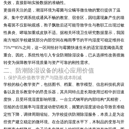
失效，直接影响实验数据的准确性。
更值得关注的是，潮湿环境为霉菌与尘螨等微生物的繁衍提供了温
床。集中空调系统或通风不畅的教室、宿舍区，因结露现象产生的墙
角霉斑不仅影响观感，孢子飘散后还可能导致学生与教职工出现过敏
性鼻炎、哮喘加重或皮肤不适。据相关环境卫生研究数据显示，我国
南方地区学校建筑部分内部空间在梅雨季节的平均湿度可稳定维持在
75%**85%之间，这一区间恰好与霉菌快速生长的适宜湿度阈值高度
重合。因此，系统性地引入专业防潮除湿设备，已从选择性改善措施
转变为保障教学环境质量与资产可靠的刚性需求。
二、防潮除湿设备的核心应用价值
1. 保护高价值教学资产与隐形成本削减
学校的核心教学资产，包括图书、档案、教学模型、信息科技机房设
备以及音乐教室中的昂贵乐器，其共同特点是长期使用过程中折旧速
度快，且受环境湿度影响明显。一台立式钢琴的内部结构*其精密，
弦槌的击弦频率与湿度波动密切相关，频繁的湿度波动会导致音准稳
定性下降，调律周期缩短。为学校提供防潮除湿服务，本质上是为这
些资产建立稳定的微环境。在合适的湿度水平下，木制品的变形与开