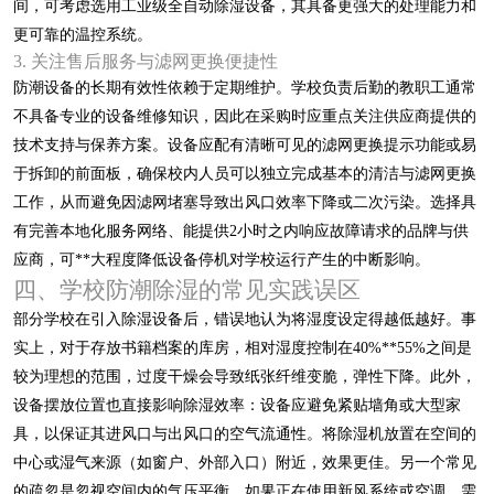
间，可考虑选用工业级全自动除湿设备，其具备更强大的处理能力和
更可靠的温控系统。
3. 关注售后服务与滤网更换便捷性
防潮设备的长期有效性依赖于定期维护。学校负责后勤的教职工通常
不具备专业的设备维修知识，因此在采购时应重点关注供应商提供的
技术支持与保养方案。设备应配有清晰可见的滤网更换提示功能或易
于拆卸的前面板，确保校内人员可以独立完成基本的清洁与滤网更换
工作，从而避免因滤网堵塞导致出风口效率下降或二次污染。选择具
有完善本地化服务网络、能提供2小时之内响应故障请求的品牌与供
应商，可**大程度降低设备停机对学校运行产生的中断影响。
四、学校防潮除湿的常见实践误区
部分学校在引入除湿设备后，错误地认为将湿度设定得越低越好。事
实上，对于存放书籍档案的库房，相对湿度控制在40%**55%之间是
较为理想的范围，过度干燥会导致纸张纤维变脆，弹性下降。此外，
设备摆放位置也直接影响除湿效率：设备应避免紧贴墙角或大型家
具，以保证其进风口与出风口的空气流通性。将除湿机放置在空间的
中心或湿气来源（如窗户、外部入口）附近，效果更佳。另一个常见
的疏忽是忽视空间内的气压平衡。如果正在使用新风系统或空调，需