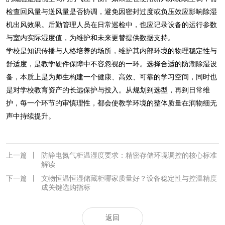
检查回风量与送风量是否协调，避免因密封过度或负压效应影响除湿
机出风效果。后勤管理人员在日常巡检中，也应记录设备的运行参数
与室内实际湿度值，为维护和未来更替提供数据支持。
学校是知识传播与人格培养的场所，维护其内部环境的物理稳定性与
舒适度，是教学硬件保障中不容忽视的一环。选择合适的防潮除湿设
备，本质上是为师生构建一个健康、高效、可靠的学习空间，同时也
是对学校教育资产的长远保护与投入。从规划到选型，再到日常维
护，每一个环节的审慎理性，都会使教学环境的整体质量在润物细无
声中持续提升。
上一篇
丨
防静电氮气柜温湿度要求：精密存储环境调控的核心标准
解读
下一篇
丨
文物恒温恒湿储藏柜哪家质量好？设备稳定性与控温精度
成关键选购指标
返回