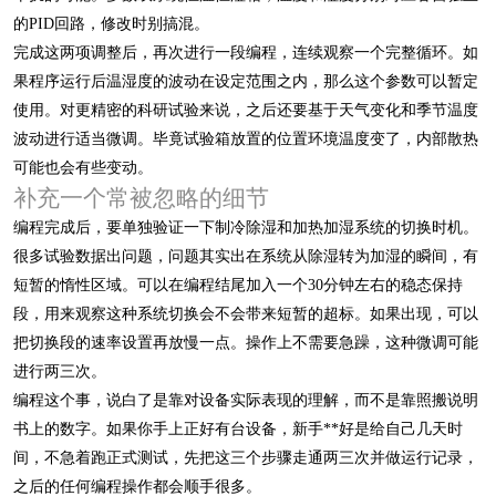
的PID回路，修改时别搞混。
完成这两项调整后，再次进行一段编程，连续观察一个完整循环。如
果程序运行后温湿度的波动在设定范围之内，那么这个参数可以暂定
使用。对更精密的科研试验来说，之后还要基于天气变化和季节温度
波动进行适当微调。毕竟试验箱放置的位置环境温度变了，内部散热
可能也会有些变动。
补充一个常被忽略的细节
编程完成后，要单独验证一下制冷除湿和加热加湿系统的切换时机。
很多试验数据出问题，问题其实出在系统从除湿转为加湿的瞬间，有
短暂的惰性区域。可以在编程结尾加入一个30分钟左右的稳态保持
段，用来观察这种系统切换会不会带来短暂的超标。如果出现，可以
把切换段的速率设置再放慢一点。操作上不需要急躁，这种微调可能
进行两三次。
编程这个事，说白了是靠对设备实际表现的理解，而不是靠照搬说明
书上的数字。如果你手上正好有台设备，新手**好是给自己几天时
间，不急着跑正式测试，先把这三个步骤走通两三次并做运行记录，
之后的任何编程操作都会顺手很多。