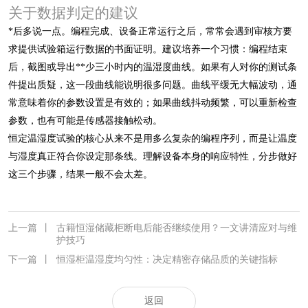
关于数据判定的建议
*后多说一点。编程完成、设备正常运行之后，常常会遇到审核方要
求提供试验箱运行数据的书面证明。建议培养一个习惯：编程结束
后，截图或导出**少三小时内的温湿度曲线。如果有人对你的测试条
件提出质疑，这一段曲线能说明很多问题。曲线平缓无大幅波动，通
常意味着你的参数设置是有效的；如果曲线抖动频繁，可以重新检查
参数，也有可能是传感器接触松动。
恒定温湿度试验的核心从来不是用多么复杂的编程序列，而是让温度
与湿度真正符合你设定那条线。理解设备本身的响应特性，分步做好
这三个步骤，结果一般不会太差。
上一篇
丨
古籍恒湿储藏柜断电后能否继续使用？一文讲清应对与维
护技巧
下一篇
丨
恒湿柜温湿度均匀性：决定精密存储品质的关键指标
返回