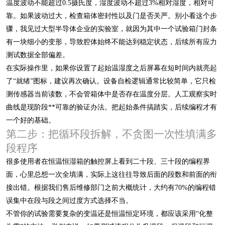
温度波动不能超过0.5摄氏度，湿度波动不超过3%相对湿度，相对可
靠。如果波动过大，检查箱体密封性以及门是否关严。别小看这个步
骤，我见过大型半导体企业的实验室，就因为其中一个试验箱门封条
有一块细小的变形，导致腔体始终不能达到稳定状态，后续所有应力
测试数据全部偏差。
在实际操作里，如果你设置了起始温湿度之后屏幕在短时间内就亮起
了“就绪”图标，建议再次确认。设备自检逻辑通常比较简单，它只检
测传感器当前读数，不会管箱体中是否存在温度分层。人工观察实时
曲线是现阶段**可靠的验证办法。把起始条件搞踏实，后续编程才有
一个好的基础。
第二步：把循环段拆解，不贪图一次性填满多
段程序
很多使用者在恒温恒湿箱的触控屏上看到二十段、三十段的编程界
面，心里总想一次全填满，实际上这往往导致后面的段数和前面的衔
接出错。根据我们售后维修部门之前大概统计，大约有70%的编程错
误集中在段与段之间过度方式选择不当。
不管你的试验需要复杂的变温还是恒温恒定环境，都应该采用“化整