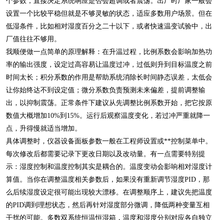
个参数，直接决定系统响应是否会超调或者震荡。出厂时厂家一般会
设置一个比较平稳但就是不够灵敏的状态，适应多数用户场景。但在
低湿条件，比如相对湿度百分之二十以下，或者快速温变试验中，出
厂值往往不够用。
我顺便做一点简单的原理解释：在升温过程，比例系数会影响加热功
率的输出强度，设定过高容易让温度过冲，过低则升到目标温度之前
时间太长；积分系数的作用是帮助系统消除长时间静态误差，太低会
让你始终达不到设定值；微分系数负责预测未来偏差，提前调整输
出，以抑制震荡。正常条件下建议从先调整比例系数开始，把它按原
数值大概增加10%到15%。运行后观察温度变化，若过冲严重就降一
点，升得慢就适当增加。
具体调整时，仪器设备面板参数一般在工程师设置或**控制菜单中。
每次修改后都需要记录下更改日期以及改动量。有一点需要特别提
示：湿度控制和温度控制其实是耦合的。温度变动会影响相对湿度计
算值。当你在调整温度相关参数后，如果没有重新调节湿度PID，那
么后续湿度设定很可能出现较大漂移。在调整顺序上，建议先把温度
的PID调到理想状态，然后再针对湿度部分微调，降低两种变量互相
干扰的可能。多数双系统恒温恒湿箱，温度和湿度分别对应各自独立