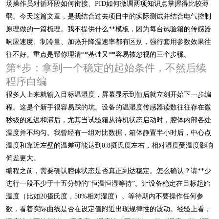
场操作员对循环段如何衔接、PID如何微调两项知识点掌握得比较薄
弱。今天这篇文章，是我结合过去项目中的实际测试并结合电气控制
原理做的一篇梳理。我不提供什么**模板，因为每台试验箱的传感器
响应速度、制冷量、加热升降温速率都有区别，强行套用参数效果往
往不好。重点是帮你理清**基础又**容易被忽视的三个步骤。
第*步：拿到一个稳定的起始条件，不然后续
程序白编
很多人上来就输入目标温湿度，屏幕显示到值后就立刻开始下一步编
程。这是个新手很容易踩的坑。设备的温湿度传感器读数往往存在微
秒级的延迟和滞后，尤其当试验箱从待机状态启动时，腔体内部各处
温度并不均匀。我曾经有一组对比数据，箱体静置半小时后，中心点
温度和靠近左壁的温差可能达到0.8摄氏度左右，相对湿度受温度影响
偏差更大。
编程之前，需要确认腔体状态是否真正到达稳定。怎么确认？请**少
进行一段不少于十五分钟的“恒温恒湿等待”。让设备稳定在目标起始
温度（比如20摄氏度，50%相对湿度）。等待期内不要操作任何参
数，看着实际曲线是否在设定值附近出现规律性的波动。经验上看，