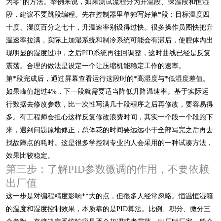
为零”的方法。举例来说，如果测试流程分为升温段、保温段和恒湿
段，建议不要跳段编程。先在控制器里单独写好第*段：目标温度四
十度、湿度百分之七十，升温速率别设得过快。很多操作员图快把升
温速率拉满，实际上加湿系统和制冷系统可能会有滞后，使腔体内出
现明显的湿度过冲，之后PID系统再往回调整，这时曲线已经是反复
震荡。合理的做法是设定一个让压缩机能稳定工作的速率。
第*段完成后，通过屏幕查看运行这段时的*高湿度与*低湿度差值。
如果峰值超过4%，下一段就需要适当降低升降温速率。基于实际运
行数据去修改参数，比一次性写满几十段程序之后再修改，要容易得
多。有工程师会担心这样反复修改浪费时间，其实一个段一个段跑下
来，遇到问题原地修正，总体花的时间要远远小于全部写完之后再去
找故障点的耗时。这是很多学控制专业的人会采用的一种试凑方法，
效果比较稳定。
第三步：了解PID参数微调的作用，不要依赖
出厂值
这一步是对编程精度影响**大的点，但很多人经常忽略。恒温恒湿箱
的温度和湿度控制效果，本质靠的是PID算法。比例、积分、微分三