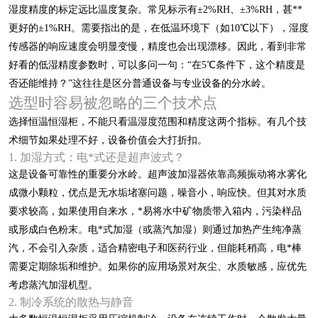
湿度精度的标定远比温度复杂。常见标示有±2%RH、±3%RH，甚**
更好的±1%RH。需要指出的是，在低温环境下（如10℃以下），湿度
传感器的响应速度会明显变慢，精度也会出现漂移。因此，看到非常
好看的低湿精度参数时，可以多问一句：“在5℃条件下，这个精度是
否还能维持？”这往往是区分普通设备与专业设备的分水岭。
选型时容易被忽略的三个技术点
选择恒温恒湿柜，不能只看温湿度范围和精度这两个指标。有几个技
术细节如果处理不好，设备价值会大打折扣。
1. 加湿方式：电*式还是超声波式？
这是设备可靠性的重要分水岭。超声波加湿器依靠高频振动将水雾化
成微小颗粒，优点是无水垢堵塞问题，噪音小，响应快。但其对水质
要求较高，如果使用自来水，*易将水中矿物质带入箱内，污染样品
或形成白色粉末。电*式加湿（或蒸汽加湿）则通过加热产生纯净蒸
汽，不会引入杂质，适合精密电子和医药行业，但能耗稍高，电*棒
需要定期除垢和维护。如果你的应用场景对灰尘、水质敏感，应优先
考虑蒸汽加湿机型。
2. 制冷系统的散热与静音