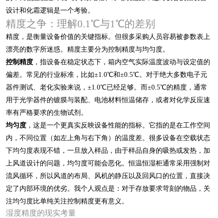
设计和化霜逻辑是一个考验。
精度之争：理解0.1℃与1℃的差别
精度，是衡量设备价值的关键指标。但很多采购人员容易被参数表上
漂亮的数字所迷惑。精度主要分为控制精度与均匀度。
控制精度
，指设备在稳定状态下，箱内空气实际温度波动与设定值的
偏差。常见的行业标准，比如±1.0℃和±0.5℃。对于绝大多数电子元
器件测试、老化实验来说，±1.0℃已经足够。而±0.5℃的精度，通常
用于光学器件的镀膜与装配、电池材料恒温储存，或者对化学反应速
率有严格要求的生物试剂。
均匀度
，这是一个更真实反映设备性能的指标。它指的是在工作空间
内，不同位置（如左上角与右下角）的温度差。很多设备在空载状态
下均匀度表现不错，一旦放入样品，由于样品自身的吸热或发热，加
上风道设计的问题，均匀度可能会恶化。恒温恒湿柜通常采用强制对
流风循环，所以风道的布局、风机的静压以及回风口的位置，直接决
定了内部环境的优劣。我个人观点是：对于存放要求苛刻的物品，关
注均匀度比单纯关注控制精度更有意义。
湿度精度的现实考量