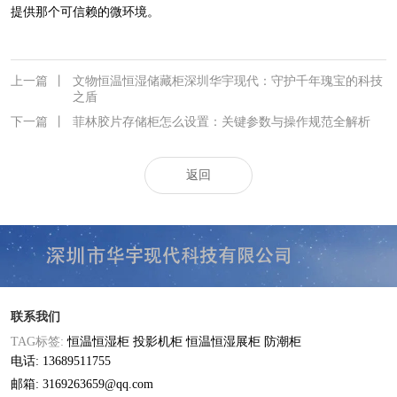
提供那个可信赖的微环境。
上一篇
丨
文物恒温恒湿储藏柜深圳华宇现代：守护千年瑰宝的科技
之盾
下一篇
丨
菲林胶片存储柜怎么设置：关键参数与操作规范全解析
返回
联系我们
TAG标签:
恒温恒湿柜
投影机柜
恒温恒湿展柜
防潮柜
电话: 13689511755
邮箱: 3169263659@qq.com