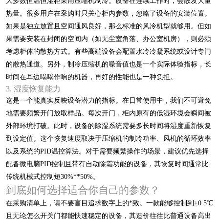
大多数恒温恒湿柜采用压缩机制冷。设备在连续工作时，会散发大量
热量。很多用户在采购时只关心柜内参数，忽略了设备的安装位置。
如果是独立放置且空间通风良好，那么标准的风冷机型就够用。但如
果需要安装在封闭的空间内（如无尘室角落、办公室机房），则必须
考虑柜体的散热方式。有些高端设备会配置水冷冷凝系统或设计专门
的散热通道。另外，制冷压缩机的噪音值也是一个实际体验指标，长
时间在耳边嗡嗡作响的机器，再好的性能也是一种负担。
3. 湿度恢复能力
这是一个能真实反映设备潜力的指标。在日常使用中，我们不可避免
地需要频繁开门放取样品。每次开门，柜内原有的低湿环境会瞬间被
外部环境打破。此时，设备的除湿系统需要多长时间将湿度重新恢复
到设定值。这个恢复速度取决于压缩机的制冷功率、风机的循环效率
以及系统的PID温控算法。对于需要频繁操作的场景，建议优先选择
配备微电脑PID控制且带有自动除霜功能的设备，其恢复时间通常比
传统机械式控制短30%**50%。
到底如何选择适合你自己的参数？
在采购清单上，请不要盲目追求数字上的*致。一款能够控制到±0.5℃
且无论怎么开关门都能快速稳定的设备，其造价往往比普通设备高出