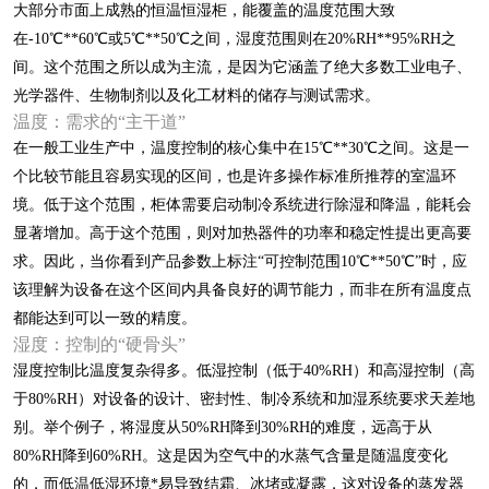
大部分市面上成熟的恒温恒湿柜，能覆盖的温度范围大致
在-10℃**60℃或5℃**50℃之间，湿度范围则在20%RH**95%RH之
间。这个范围之所以成为主流，是因为它涵盖了绝大多数工业电子、
光学器件、生物制剂以及化工材料的储存与测试需求。
温度：需求的“主干道”
在一般工业生产中，温度控制的核心集中在15℃**30℃之间。这是一
个比较节能且容易实现的区间，也是许多操作标准所推荐的室温环
境。低于这个范围，柜体需要启动制冷系统进行除湿和降温，能耗会
显著增加。高于这个范围，则对加热器件的功率和稳定性提出更高要
求。因此，当你看到产品参数上标注“可控制范围10℃**50℃”时，应
该理解为设备在这个区间内具备良好的调节能力，而非在所有温度点
都能达到可以一致的精度。
湿度：控制的“硬骨头”
湿度控制比温度复杂得多。低湿控制（低于40%RH）和高湿控制（高
于80%RH）对设备的设计、密封性、制冷系统和加湿系统要求天差地
别。举个例子，将湿度从50%RH降到30%RH的难度，远高于从
80%RH降到60%RH。这是因为空气中的水蒸气含量是随温度变化
的，而低温低湿环境*易导致结霜、冰堵或凝露，这对设备的蒸发器