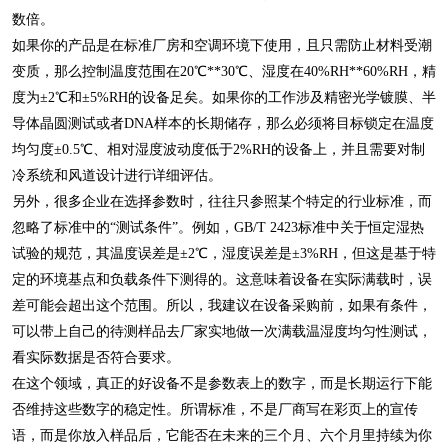
数倍。
如果你的产品是在标准厂房和空调环境下使用，且只需防止材料受潮
变质，那么控制温度范围在20℃**30℃、湿度在40%RH**60%RH，精
度为±2℃和±5%RH的设备足矣。如果你的工作涉及精密光学镀膜、半
导体晶圆测试或者DNA样本的长期储存，那么必须将目标锁定在温度
均匀度±0.5℃、相对湿度波动度低于2%RH的设备上，并且需要对制
冷系统和风道设计进行详细评估。
另外，很多企业在选择参数时，往往只参照某个特定的行业标准，而
忽略了标准中的“测试条件”。例如，GB/T 2423标准中关于恒定湿热
试验的规范，其温度误差是±2℃，湿度误差是±3%RH，但这是基于特
定的环境基点和负载条件下测得的。这意味着设备在实际满载时，误
差可能会超出这个范围。所以，我建议在设备采购前，如果有条件，
可以带上自己的待测样品去厂家实地做一次满载温湿度均匀性测试，
看实际数据是否符合要求。
在这个领域，真正的好设备不是参数表上的数字，而是长期运行下能
否维持这些数字的稳定性。所谓标准，不是厂商写在彩页上的宣传
语，而是你放入样品后，它能否在未来的三个月、六个月里持续为你