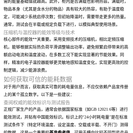
需的能量基础值就越高。此外，柜内是否满载也影响热容。满载时，
物品本身（尤其是含水分的物品）具有较大的热容，有助于温度稳
定，可能减少系统启停次数；但初始降温时，需要带走更多的热量。
通常，测试会在半载或规定负载下进行，以模拟典型使用场景。
压缩机与温控器的能效等级与技术
核心部件的能效**关重要。采用变频技术的压缩机，相比定频压缩
机，能够根据实际热负荷平滑调整输出功率，避免频繁启停带来的高
额启动电流和温度波动，在多数工况下能实现显著的节能效果。同
样，精准的电子温控器能够更灵敏地感知温度变化，实现更高效的控
制逻辑，减少能源浪费。
如何获取可信的能耗数据
对于用户而言，获取真实可靠的耗电量信息，不应仅依赖产品宣传册
上的某个孤立数字。以下是一些建议：
查阅权威的能效标识与测试报告
正规厂家生产的产品，通常会依据国家标准（如GB 12021.6等）进行
能效测试，并贴有中国能效标识。标识上的“24小时耗电量”是在标准
测试条件下（特定环境温度、设定温度、空载或半载、不开门）测得
的数据。这是一个重要的
基准参考值
，可用于横向比较不同型号产品