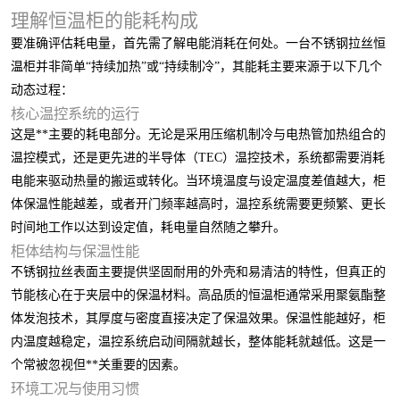
理解恒温柜的能耗构成
要准确评估耗电量，首先需了解电能消耗在何处。一台不锈钢拉丝恒
温柜并非简单“持续加热”或“持续制冷”，其能耗主要来源于以下几个
动态过程：
核心温控系统的运行
这是**主要的耗电部分。无论是采用压缩机制冷与电热管加热组合的
温控模式，还是更先进的半导体（TEC）温控技术，系统都需要消耗
电能来驱动热量的搬运或转化。当环境温度与设定温度差值越大，柜
体保温性能越差，或者开门频率越高时，温控系统需要更频繁、更长
时间地工作以达到设定值，耗电量自然随之攀升。
柜体结构与保温性能
不锈钢拉丝表面主要提供坚固耐用的外壳和易清洁的特性，但真正的
节能核心在于夹层中的保温材料。高品质的恒温柜通常采用聚氨酯整
体发泡技术，其厚度与密度直接决定了保温效果。保温性能越好，柜
内温度越稳定，温控系统启动间隔就越长，整体能耗就越低。这是一
个常被忽视但**关重要的因素。
环境工况与使用习惯