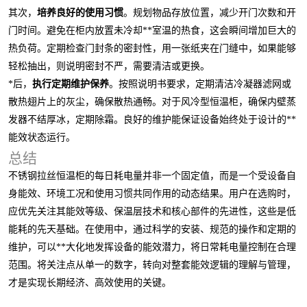
其次，
培养良好的使用习惯
。规划物品存放位置，减少开门次数和开
门时间。避免在柜内放置未冷却**室温的热食，这会瞬间增加巨大的
热负荷。定期检查门封条的密封性，用一张纸夹在门缝中，如果能够
轻松抽出，则说明密封不严，需要清洁或更换。
*后，
执行定期维护保养
。按照说明书要求，定期清洁冷凝器滤网或
散热翅片上的灰尘，确保散热通畅。对于风冷型恒温柜，确保内壁蒸
发器不结厚冰，定期除霜。良好的维护能保证设备始终处于设计的**
能效状态运行。
总结
不锈钢拉丝恒温柜的每日耗电量并非一个固定值，而是一个受设备自
身能效、环境工况和使用习惯共同作用的动态结果。用户在选购时，
应优先关注其能效等级、保温层技术和核心部件的先进性，这些是低
能耗的先天基础。在使用中，通过科学的安装、规范的操作和定期的
维护，可以**大化地发挥设备的能效潜力，将日常耗电量控制在合理
范围。将关注点从单一的数字，转向对整套能效逻辑的理解与管理，
才是实现长期经济、高效使用的关键。