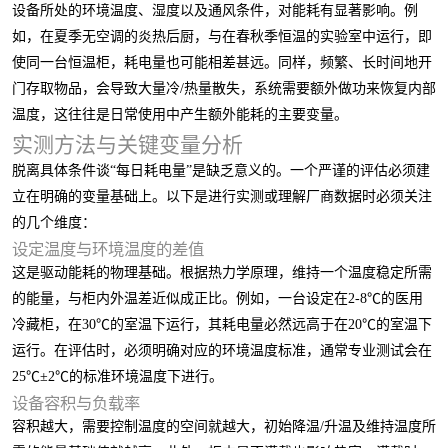
设备所处的环境温度、湿度以及通风条件，对能耗有显著影响。例
如，在夏季无空调的炎热后厨，与在春秋季恒温的实验室中运行，即
使同一台恒温柜，耗电量也可能相差甚远。同样，频繁、长时间地开
门存取物品，会导致大量冷/热量散失，系统需要额外做功来恢复内部
温度，这往往是日常使用中产生额外能耗的主要变量。
实测方法与关键变量分析
脱离具体条件谈“每日耗电量”是缺乏意义的。一个严谨的评估必须建
立在明确的变量基础上。以下是进行实测或理解厂商数据时必须关注
的几个维度：
设定温度与环境温度的差值
这是驱动能耗的物理基础。根据热力学原理，维持一个温度稳定所需
的能量，与柜内外温差近似成正比。例如，一台设定在2-8℃的医用
冷藏柜，在30℃的室温下运行，其耗电量必然远高于在20℃的室温下
运行。在评估时，必须明确对应的环境温度标准，通常专业测试会在
25℃±2℃的标准环境温度下进行。
设备容积与负载率
容积越大，需要控制温度的空间就越大，初始降温/升温及维持温度所