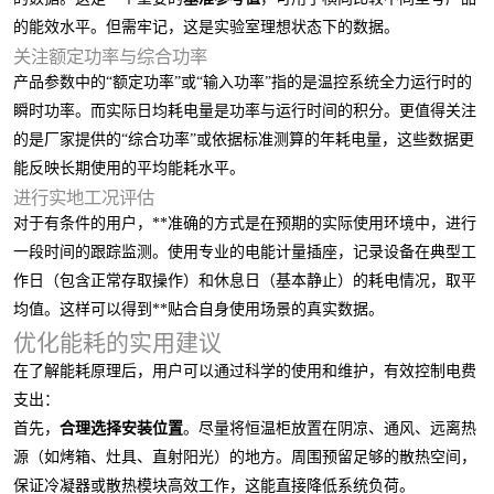
的能效水平。但需牢记，这是实验室理想状态下的数据。
关注额定功率与综合功率
产品参数中的“额定功率”或“输入功率”指的是温控系统全力运行时的
瞬时功率。而实际日均耗电量是功率与运行时间的积分。更值得关注
的是厂家提供的“综合功率”或依据标准测算的年耗电量，这些数据更
能反映长期使用的平均能耗水平。
进行实地工况评估
对于有条件的用户，**准确的方式是在预期的实际使用环境中，进行
一段时间的跟踪监测。使用专业的电能计量插座，记录设备在典型工
作日（包含正常存取操作）和休息日（基本静止）的耗电情况，取平
均值。这样可以得到**贴合自身使用场景的真实数据。
优化能耗的实用建议
在了解能耗原理后，用户可以通过科学的使用和维护，有效控制电费
支出：
首先，
合理选择安装位置
。尽量将恒温柜放置在阴凉、通风、远离热
源（如烤箱、灶具、直射阳光）的地方。周围预留足够的散热空间，
保证冷凝器或散热模块高效工作，这能直接降低系统负荷。