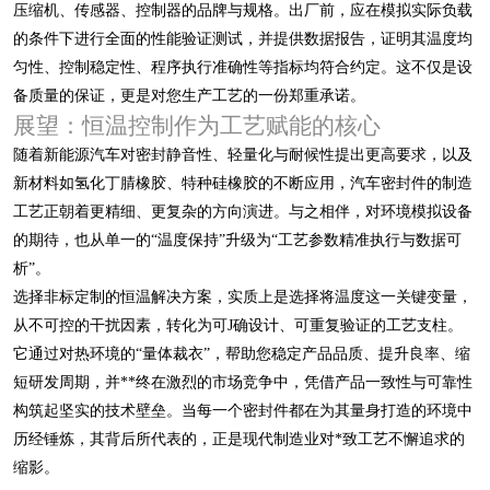
压缩机、传感器、控制器的品牌与规格。出厂前，应在模拟实际负载
的条件下进行全面的性能验证测试，并提供数据报告，证明其温度均
匀性、控制稳定性、程序执行准确性等指标均符合约定。这不仅是设
备质量的保证，更是对您生产工艺的一份郑重承诺。
展望：恒温控制作为工艺赋能的核心
随着新能源汽车对密封静音性、轻量化与耐候性提出更高要求，以及
新材料如氢化丁腈橡胶、特种硅橡胶的不断应用，汽车密封件的制造
工艺正朝着更精细、更复杂的方向演进。与之相伴，对环境模拟设备
的期待，也从单一的“温度保持”升级为“工艺参数精准执行与数据可
析”。
选择非标定制的恒温解决方案，实质上是选择将温度这一关键变量，
从不可控的干扰因素，转化为可J确设计、可重复验证的工艺支柱。
它通过对热环境的“量体裁衣”，帮助您稳定产品品质、提升良率、缩
短研发周期，并**终在激烈的市场竞争中，凭借产品一致性与可靠性
构筑起坚实的技术壁垒。当每一个密封件都在为其量身打造的环境中
历经锤炼，其背后所代表的，正是现代制造业对*致工艺不懈追求的
缩影。