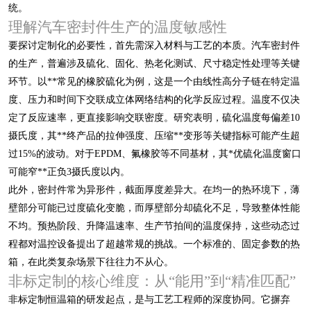
统。
理解汽车密封件生产的温度敏感性
要探讨定制化的必要性，首先需深入材料与工艺的本质。汽车密封件
的生产，普遍涉及硫化、固化、热老化测试、尺寸稳定性处理等关键
环节。以**常见的橡胶硫化为例，这是一个由线性高分子链在特定温
度、压力和时间下交联成立体网络结构的化学反应过程。温度不仅决
定了反应速率，更直接影响交联密度。研究表明，硫化温度每偏差10
摄氏度，其**终产品的拉伸强度、压缩**变形等关键指标可能产生超
过15%的波动。对于EPDM、氟橡胶等不同基材，其*优硫化温度窗口
可能窄**正负3摄氏度以内。
此外，密封件常为异形件，截面厚度差异大。在均一的热环境下，薄
壁部分可能已过度硫化变脆，而厚壁部分却硫化不足，导致整体性能
不均。预热阶段、升降温速率、生产节拍间的温度保持，这些动态过
程都对温控设备提出了超越常规的挑战。一个标准的、固定参数的热
箱，在此类复杂场景下往往力不从心。
非标定制的核心维度：从“能用”到“精准匹配”
非标定制恒温箱的研发起点，是与工艺工程师的深度协同。它摒弃