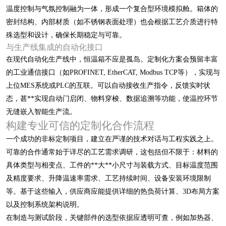
温度控制与气氛控制融为一体，形成一个复合型环境模拟舱。箱体的
密封结构、内部材质（如不锈钢表面处理）也会根据工艺介质进行特
殊选型和设计，确保长期稳定与可靠。
与生产线集成的自动化接口
在现代自动化生产线中，恒温箱不应是孤岛。定制化方案会预留丰富
的工业通信接口（如PROFINET, EtherCAT, Modbus TCP等），实现与
上位MES系统或PLC的互联。可以自动接收生产指令，反馈实时状
态，甚**实现自动门启闭、物料穿梭、数据追溯等功能，使温控环节
无缝嵌入智能生产流。
构建专业可信的定制化合作流程
一个成功的非标定制项目，建立在严谨的技术对话与工程实践之上。
可靠的合作通常始于详尽的工艺需求调研，这包括但不限于：材料的
具体类型与相变点、工件的**大**小尺寸与装载方式、目标温度范围
及精度要求、升降温速率需求、工艺持续时间、设备安装环境限制
等。基于这些输入，供应商应能提供详细的热负荷计算、3D布局方案
以及控制系统架构说明。
在制造与测试阶段，关键部件的选型依据应透明可查，例如加热器、