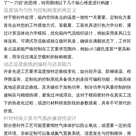
了“一刀切”的思维，转而围绕以下几个核心维度进行构建：
温度场均匀性与控制精度的再定义
对于密封件处理，箱内空间各点的温度一致性**关重要。定制化方案
首先会对您的工件摆放方式、装载量、工装夹具进行热力学分析。通
过计算流体动力学模拟，优化箱内气流组织设计，例如采用多风口立
体送风、可调式导流板或独立循环风道，确保在满载状态下，工作区
各点温差能严格控制在工艺要求范围内，例如±0.5摄氏度甚**更高标
准，而非仅仅满足空载时的标称精度。
动态温度曲线的编程与还原能力
许多先进工艺要求温度按特定曲线变化，如分段升温、阶梯保温、程
序降温等。定制化的控制系统具备强大的多段可编程功能，并能高保
真地还原设定曲线。其关键在于加热功率、制冷功率与风量控制的快
速响应与精细协调，避免过冲或滞后。这对于模拟密封件在真实工况
下的热老化过程，或进行材料研发阶段的参数摸索，具有不可替代的
价值。
针对特殊介质与气氛的兼容性设计
部分密封件工艺可能需要惰性气体保护以防止氧化，或需要一定的湿
度环境。非标定制可以集成氮气置换系统、湿度发生与控制模块，将