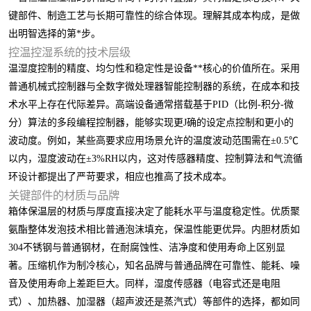
键部件、制造工艺与长期可靠性的综合体现。理解其成本构成，是做
出明智选择的第*步。
控温控湿系统的技术层级
温湿度控制的精度、均匀性和稳定性是设备**核心的价值所在。采用
普通机械式控制器与全数字微处理器智能控制器的系统，在成本和技
术水平上存在代际差异。高端设备通常搭载基于PID（比例-积分-微
分）算法的多段编程控制器，能够实现更J确的设定点控制和更小的
波动度。例如，某些高要求应用场景允许的温度波动范围需在±0.5℃
以内，湿度波动在±3%RH以内，这对传感器精度、控制算法和气流循
环设计都提出了严苛要求，相应也推高了技术成本。
关键部件的材质与品牌
箱体保温层的材质与厚度直接决定了能耗水平与温度稳定性。优质聚
氨酯整体发泡技术相比普通泡沫填充，保温性能更优异。内胆材质如
304不锈钢与普通钢材，在耐腐蚀性、洁净度和使用寿命上区别显
著。压缩机作为制冷核心，知名品牌与普通品牌在可靠性、能耗、噪
音及使用寿命上差距巨大。同样，湿度传感器（电容式还是电阻
式）、加热器、加湿器（超声波还是蒸汽式）等部件的选择，都如同