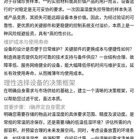
对于存储珍贵样本、**的实验材料或高价值产品的用户而言，设备运
行的*对稳定是无可妥协的要求。一次因温湿度失控导致的样本失活
或产品变质，其损失可能远超设备本身价值。因此，为经过验证的可
靠性、更优质的关键部件和更稳健的控制系统支付溢价，本质上是一
种风险规避投资，具有*高的性价比。
维护成本与使用寿命
设备的设计是否便于日常维护？关键部件的更换成本与便捷性如何？
制造商是否提供及时可靠的技术支持与备件供应？一台结构合理、故
障率低、服务网络健全的设备，能大幅降低停机时间与维护支出，延
长有效使用寿命，从而摊薄年均使用成本。
理性选择设备的决策框架
在明确自身需求与市场供给的基础上，建立一个清晰的决策框架，可
以帮助您过滤干扰，直达本质。
首要步骤：J确界定自身需求
明确您需要存储的物品对温湿度的具体要求范围、精度及波动度。是
常规的常温阴凉保存，还是需要J确的低温低湿环境？评估所需的内
部容积，并预留合理的未来发展空间。同时，考虑设备放置的环境条
件，如环境温湿度、电源配置、空间尺寸等。一份清晰的需求清单是