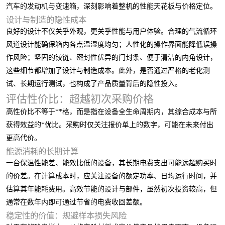
汽车的发动机与变速箱，深刻影响着整机的性能天花板与价格定位。
设计与制造的隐性成本
良好的设计不仅关乎外观，更关乎性能与用户体验。合理的气流循环
风道设计能确保箱内各点温湿度均匀；人性化的操作界面能降低误操
作风险；坚固的铰链、密封性优异的门封条、便于清洁的内角设计，
这些细节都增加了设计与制造成本。此外，是否通过严格的老化测
试、长期运行测试，也构成了产品质量背后的隐性投入。
评估性价比：超越初次采购价格
高性价比不等于**格，而是指在设备全生命周期内，其综合成本与所
获得效益的*优比。采购时仅关注报价单上的数字，可能在未来付出
更高代价。
能源消耗的长期计算
一台保温性能差、能效比低的设备，其长期电费支出可能远超购买时
的价差。在计算成本时，应关注设备的额定功率、日均运行时间，并
估算其年能耗费用。高效节能的设计与部件，虽然初次投资较高，但
通常在数年内即可通过节省的电费收回差额。
稳定性的价值：规避样本损失风险