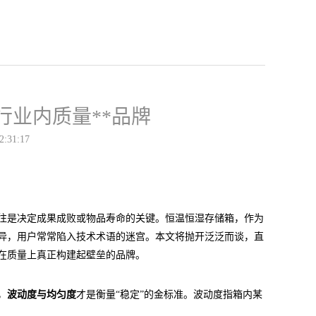
业内质量**品牌
2:31:17
往是决定成果成败或物品寿命的关键。恒温恒湿存储箱，作为
异，用户常常陷入技术术语的迷宫。本文将抛开泛泛而谈，直
在质量上真正构建起壁垒的品牌。
，
波动度与均匀度
才是衡量“稳定”的金标准。波动度指箱内某