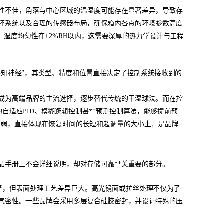
性不佳，角落与中心区域的温湿度可能存在显著差异，导致存
环系统以及合理的传感器布局，确保箱内各点的环境参数高度
，湿度均匀性在±2%RH以内，这需要深厚的热力学设计与工程
感知神经”，其类型、精度和位置直接决定了控制系统接收到的
成为高端品牌的主流选择，逐步替代传统的干湿球法。而在控
自适应PID、模糊逻辑控制甚**预测控制算法，能够提前预
的强弱，直接体现在恢复时间的长短和超调量的大小上，是品牌
品手册上不会详细说明，却对存储可靠**关重要的部分。
选择，但表面处理工艺差异巨大。高光镜面或拉丝处理不仅为了
气密性。一些品牌会采用多层复合硅胶密封，并设计特殊的压