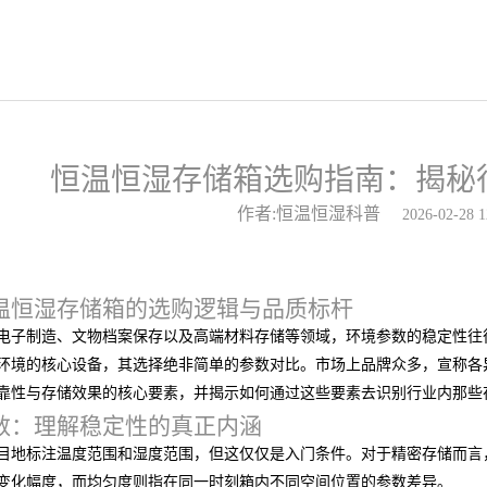
恒温恒湿存储箱选购指南：揭秘行
作者:恒温恒湿科普
2026-02-28 1
温恒湿存储箱的选购逻辑与品质标杆
电子制造、文物档案保存以及高端材料存储等领域，环境参数的稳定性往
环境的核心设备，其选择绝非简单的参数对比。市场上品牌众多，宣称各
靠性与存储效果的核心要素，并揭示如何通过这些要素去识别行业内那些
数：理解稳定性的真正内涵
目地标注温度范围和湿度范围，但这仅仅是入门条件。对于精密存储而言
变化幅度，而均匀度则指在同一时刻箱内不同空间位置的参数差异。