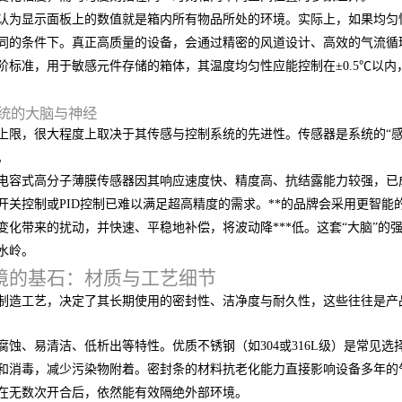
认为显示面板上的数值就是箱内所有物品所处的环境。实际上，如果均匀
同的条件下。真正高质量的设备，会通过精密的风道设计、高效的气流循
阶标准，用于敏感元件存储的箱体，其温度均匀性应能控制在±0.5℃以内
统的大脑与神经
上限，很大程度上取决于其传感与控制系统的先进性。传感器是系统的“
。
电容式高分子薄膜传感器因其响应速度快、精度高、抗结露能力较强，已
开关控制或PID控制已难以满足超高精度的需求。**的品牌会采用更智能的
变化带来的扰动，并快速、平稳地补偿，将波动降***低。这套“大脑”
水岭。
境的基石：材质与工艺细节
制造工艺，决定了其长期使用的密封性、洁净度与耐久性，这些往往是产
腐蚀、易清洁、低析出等特性。优质不锈钢（如304或316L级）是常见
和消毒，减少污染物附着。密封条的材料抗老化能力直接影响设备多年的
在无数次开合后，依然能有效隔绝外部环境。