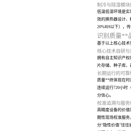
制冷与除湿模块
低温低湿环境是实
效的换热器设计、
20%RH以下）
识别质量*
基于以上核心技术
核心技术自研与
拥有自主知识产权
片存储、种子库、
长期运行的可靠
质量**终体现在
连续运行720小
分信心。
校准追溯与服务
高精度设备的价值
期性现场校准服务
分“隐性价值”往往