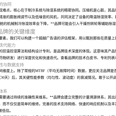
的协同
现难点，核心在于制冷系统与除湿系统的精密协同。压缩机是心脏，其品
精准的膨胀阀调节以及低噪音的风机，共同决定了设备的降温除湿效率、
，传统的机械制冷除湿效率会下降，**品牌可能会引入干燥剂转轮等辅助除
*品牌的关键维度
要素，我们可以构建一个超越广告语的评估框架，用以甄别那些在质量上
迭代能力
的控温控湿算法和结构设计专利，是品牌技术深度的体现。这意味其产品
药物研发）进行深度优化和快速迭代。查看品牌的技术白皮书、专利列表
性与数据支持
时间维度上。除了常规的MTBF（平均无故障时间）数据，更应关注品牌
时（30天）后，其关键性能参数（均匀性、波动度）的衰减情况。敢于公
体系
需要通过持续的准确性来维系。**品牌会建立完整的计量溯源体系，其出
，而不仅仅是简单的维修。完善的技术支持网络、快速的响应机制以及丰
被低估。