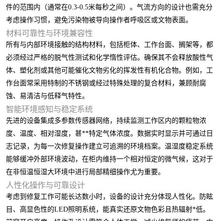
件的范围内（通常在0.3-0.5米每秒之间）。气流方向的设计也需充分
考虑操作习惯，避免污染物被导向操作者呼吸区或文物表面。
材料可靠性与环境兼容性
所有与内部环境接触的结构材料，包括柜体、工作台面、搁架等，都
必须经过严格的脱气性测试和化学惰性评估。确保其不会释放酸性气
体、塑化剂或其他可能催化文物劣化的挥发性有机化合物。例如，工
作台面常采用特制的不锈钢或经过特殊处理的复合材料，兼顾耐腐
蚀、易清洁与低释气特性。
智能环境感知与稳定系统
先进的设备集成多参数传感器网络，持续监测工作区内的颗粒物浓
度、温度、相对湿度，甚**特定气体浓度。数据实时显示并可通过日
志记录，为每一次修复操作建立可追溯的环境档案。温湿度稳定系统
能够缓冲外部环境波动，在柜内维持一个相对恒定的微气候，这对于
在非恒温恒湿大环境中进行局部精细操作尤为重要。
人性化操作与可靠设计
考虑到修复工作可能长达数小时，设备的设计充分体现人性化。防眩
目、高显色性的LED照明系统，能真实还原文物色彩且热辐射*低。