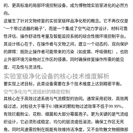
的、更高标准的局部环境控制设备，成为博物馆实验室进化的必然方
向。
这催生了针对文物修复的实验室级样品净化柜的概念。它不再仅仅是
“一个带过滤器的箱子”，而是一个集成了空气动力学设计、材料可靠
性评估、操作舒适性考量及智能监控系统的综合性微环境控制平台。
其设计核心在于，在操作者与文物之间，建立一个动态的、双向保护
的屏障：既防止操作者可能带来的污染（如皮屑、呼吸微粒），也防
止外部环境污染物对工作区的侵袭，同时确保修复操作所需的能见
度、可及性与灵活性。
实验室级净化设备的核心技术维度解析
要实现上述目标，此类设备需要在多个技术维度上达到精密平衡。
空气净化与气流组织的精密控制
其核心在于高效过滤系统与气流模型的协同。通常采用初效、高效两
级过滤，对粒径大于等于0.3微米的颗粒物过滤效率不低于99.99%，
有效拦截粉尘、花粉、细菌和大部分霉菌孢子。更为关键的是气流组
织设计，它必须形成稳定、均匀的层流或低湍流，确保工作区无死
角，同时风速需控制在既能有效维持洁净度，又不会吹散文物细微部