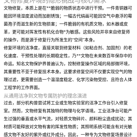
文物修复环境的隐形挑战与核心需求
文物修复，本质上是在**脆弱的物质状态中进行干预。一件青铜器可
能因环境湿度波动而加剧锈蚀；一幅古代绢画可能因空气中悬浮的霉
菌孢子而滋生新的生物损害；一件脆弱的有机质文物，如木器或皮
革，更可能对挥发性有机化合物*为敏感。这些风险并非来自修复师
的操作，而是源于修复行为所发生的“空间”本身。
修复环境的洁净度，直接关联到修复材料（如粘合剂、加固剂）的老
化速度、干预性处理的长期稳定性，乃**文物在未来数百年保存中的
命运。知名文物保护界普遍认为，控制修复操作区域的局部微环境，
其重要性不亚于修复技术本身。这要求修复空间不仅要实现空气的物
理过滤，更需要创造一个温湿度稳定、化学污染物受控、且符合人体
工程学的工作界面。
从通用洁净到文物专属防护的理念演进
过去，部分机构曾尝试将工业或生物实验室的洁净工作台引入修复
室。然而，文物修复有其独特的物理与化学语境。工业洁净台可能产
生过强的垂直或水平气流，对轻质文物碎片、颜料粉尘造成扰动；其
材质可能释放对文物有害的挥发性物质；其照明系统可能含有对光敏
感文物不友好的紫外或红外成分。因此，一种专为文物修复场景设计