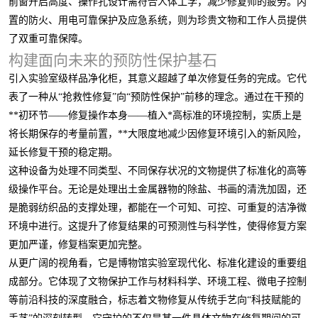
前窗开启高度、操作孔设计需符合人体工学，减少修复师的疲劳。内
置的防火、用电可靠保护及应急系统，则为珍贵文物和工作人员提供
了双重可靠保障。
构建面向未来的预防性保护基石
引入实验室级样品净化柜，其意义超越了单次修复任务的完成。它代
表了一种从“抢救性修复”向“预防性保护”前移的理念。通过在干预的
**初环节——修复操作本身——植入*高标准的环境控制，实质上是
将长期保存的考量前置，**大限度地减少因修复环境引入的新风险，
延长修复干预的稳定期。
这种设备为处理不同类型、不同保存状况的文物提供了标准化的高等
级操作平台。无论是处理出土金属器物的除盐、书画的清洗加固，还
是脆弱纺织品的支撑处理，都能在一个可知、可控、可重复的洁净微
环境中进行。这提升了修复结果的可预测性与科学性，使得修复方案
更加严谨，修复档案更加完整。
从更广阔的视角看，它是博物馆实验室现代化、标准化建设的重要组
成部分。它体现了文物保护工作与材料科学、环境工程、微电子控制
等前沿科技的深度融合，标志着文物修复从传统手艺向“科技赋能的