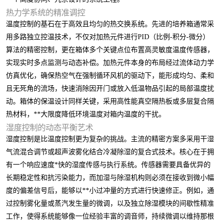
热力学系统的精准调控
温度控制的基石在于高效且均匀的热交换系统。先进的培养箱通常采
用多路独立控温技术，不仅对加热元件进行PID（比例-积分-微分）
算法的精密控制，更在箱体多个关键点位布置高灵敏度温度传感器，
实现实时多点监测与动态补偿。加热元件本身的布局经过流体动力学
仿真优化，确保热空气在强制循环风机的驱动下，能形成均匀、柔和
且无死角的流场，快速消除因开门或放入低温物品引起的局部温度扰
动。箱体的保温设计同样关键，采用高性能真空隔热板或多层复合隔
热材料，**大限度降低环境温度对箱内温度的干扰。
湿度控制的动态平衡艺术
湿度控制是比温度控制更为复杂的挑战。主流的精密方案多采用干湿
气流混合调节或超声波雾化结合冷凝除湿的复合式技术。核心在于拥
有一个响应速度*快的湿度传感与执行系统。传感器需要具备优异的
长期稳定性和抗污染能力，而加湿与除湿机构则必须在接收到微小幅
度的偏差信号后，能够以**小过冲量的方式进行快速修正。例如，通
过控制雾化量或蒸汽发生量的微调，以及独立除湿模块的间歇性精准
工作，使得系统能够像一位经验丰富的调音师，持续微调以维持那根