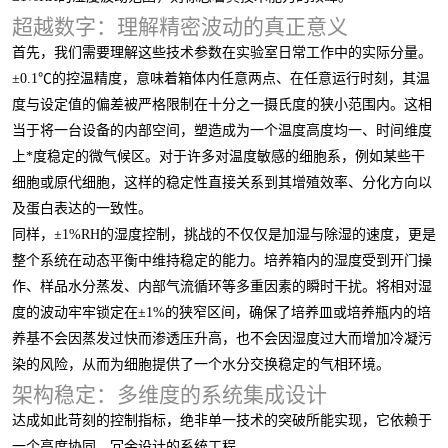
超越数字：理解精密波动的真正意义
首先，我们需要理解这些技术参数在实验室日常工作中的实际分量。
±0.1℃的控温精度，意味着箱体内任意两点、在任意运行时刻，其温
度与设定值的偏差被严格限制在十分之一摄氏度的狭小范围内。这相
当于将一台设备的内部空间，塑造成为一个温度高度均一、时间维度
上*度稳定的微气候区。对于许多对温度敏感的细胞系，例如某些干
细胞或原代细胞，这样的稳定性直接关系到其增殖效率、分化方向以
及蛋白表达的一致性。
同样，±1%RH的湿度控制，挑战的不仅仅是加湿与除湿的速度，更是
整个系统在动态平衡中维持稳定的能力。培养箱内的湿度受到开门操
作、样品水分蒸发、内部气流循环等多重因素的瞬时干扰。将相对湿
度的波动牢牢锁定在±1%的狭窄区间，确保了培养皿或培养瓶内的培
养基不会因蒸发过快而渗透压升高，也不会因湿度过大而增加冷凝污
染的风险，从而为细胞提供了一个水分交换稳定的气相环境。
架构稳定：多维度的系统集成设计
达成如此苛刻的控制指标，绝非单一技术的突破所能实现，它依赖于
一个高度协同、冗余设计的系统工程。