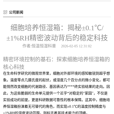
公司新闻
细胞培养恒湿箱：揭秘±0.1℃/
±1%RH精密波动背后的稳定科技
作者:恒温恒湿科普
2026-02-05 12:31:02
精密环境控制的基石：探索细胞培养恒湿箱的
核心科技
在生命科学研究的微观世界里，细胞对外部环境的感知敏锐到超乎想
象。温度零点几摄氏度的起伏，或湿度几个百分点的微小变化，都可
能悄然改变细胞的代谢路径、基因表达乃****终实验结果的走向。因
此，为这些脆弱的生命单元提供一个近乎*对稳定的“家园”，不仅是
实验成功的前提，更是科研数据可靠性的根本保障。这其中，细胞培
养恒湿箱扮演着无可替代的角色，而实现±0.1℃的温度控制精度与
±1%RH的湿度波动范围，则标志着其技术能力的顶峰。