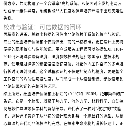
份方案，共同构建了一个容错率*高的系统。即使面对突发的电网波
动或单一组件异常，系统也能**大程度地保障培养环境不出现灾难性
失稳。
校准与验证：可信数据的闭环
再精密的设备，其输出数据的可信度**终依赖于系统的校准与验证。
专业的细胞培养恒湿箱不仅提供出厂前的严格校准，更在设计上支持
便捷的现场校准与性能验证。用户或服务工程师可以依据如JJF 1101-
2019《环境试验设备温度、湿度参数校准规范》等国家计量技术规
范，使用经过溯源的精密温湿度记录仪，对箱体内工作空间的多点进
行长时间映射测试。这个过程验证的不仅是控制点的精度，更是整个
工作空间的均匀性与波动度，从而形成一个从设备制造、参数设定到
**终结果验证的完整可信闭环。
综上所述，细胞培养恒湿箱上标注的±0.1℃和±1%RH，绝非简单的广
告词。它是一个缩影，凝聚了热力学、流体力学、材料科学、自动控
制与软件算法等多学科的智慧结晶。它代表了一种对“稳定”的*致追
求，这种追求贯穿于从**初的设计理念到每一个螺丝钉的选型，从核
心算法的迭代到**终校准的完成。在探索生命奥秘的漫长征途上，正