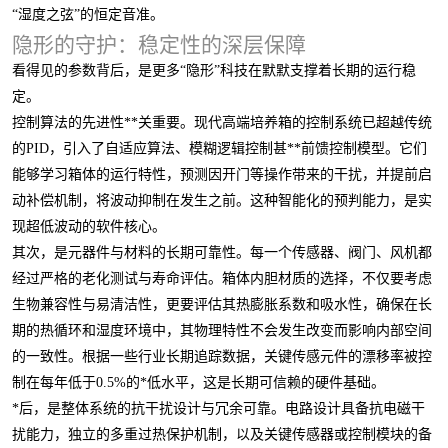
“湿度之弦”的恒定音准。
隐形的守护：稳定性的深层保障
看得见的参数背后，是更多“隐形”科技在默默支撑着长期的运行稳
定。
控制算法的先进性**关重要。现代高端培养箱的控制系统已超越传统
的PID，引入了自适应算法、模糊逻辑控制甚**前馈控制模型。它们
能够学习箱体的运行特性，预测因开门等操作带来的干扰，并提前启
动补偿机制，将波动抑制在发生之前。这种智能化的预判能力，是实
现超低波动的软件核心。
其次，是元器件与材料的长期可靠性。每一个传感器、阀门、风机都
经过严格的老化测试与寿命评估。箱体内胆材质的选择，不仅要考虑
生物兼容性与易清洁性，更要评估其热膨胀系数和吸水性，确保在长
期的热循环和湿度环境中，其物理特性不会发生改变而影响内部空间
的一致性。根据一些行业长期追踪数据，关键传感元件的漂移率被控
制在每年低于0.5%的*低水平，这是长期可信赖的硬件基础。
*后，是整体系统的抗干扰设计与冗余可靠。电路设计具备抗电磁干
扰能力，独立的多重过热保护机制，以及关键传感器或控制模块的备