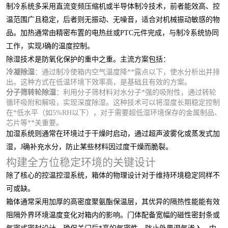
制冷系统多采用直流变频压缩机或半导体制冷技术，前者能效高、控
温范围广且稳定，后者则无振动、无噪音，适合对机械振动敏感的物
品。加热通常由精密布置的电热丝或PTC元件完成，与制冷系统协同
工作，实现J确的温度控制。
除湿技术是防氧化保护的重中之重。主流方案包括：
冷凝除湿
：通过制冷使箱内空气温度降**露点以下，使水分析出并排
出。这种方式在低温环境下效率高，是基础且有效的方案。
分子筛转轮除湿
：利用分子筛材料对水分子*强的吸附性，通过转轮
循环吸附和解吸，实现深度除湿。这种技术可以将湿度长期稳定控制
在*低水平（如5%RH以下），对于需要超低湿环境保存的金属制品、
芯片等**关重要。
加湿系统则通常在环境过于干燥时启动，通过超声波雾化或蒸发式加
湿，J确补充水分，防止某些材料因过度干燥而脆裂。
构建全方位稳定环境的关键设计
除了核心的控温控湿系统，箱体的物理设计对于维持环境稳定同样不
可或缺。
箱体通常采用加厚的高密度聚氨酯保温层，其优异的隔热性能能有效
阻隔外界环境温度变化对箱内的影响。门体配备宽幅的磁性密封条或