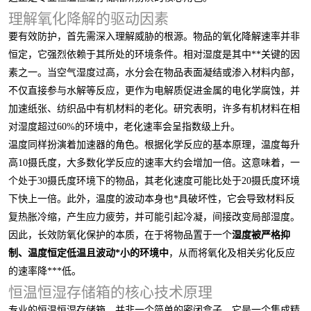
理解氧化降解的驱动因素
要有效防护，首先需深入理解威胁的根源。物品的氧化降解速率并非
恒定，它强烈依赖于其所处的环境条件。相对湿度是其中**关键的因
素之一。当空气湿度过高，水分会在物品表面凝结或渗入材料内部，
不仅直接参与水解等反应，更作为电解质促进金属的电化学腐蚀，并
加速纸张、纺织品中有机材料的老化。研究表明，许多有机材料在相
对湿度超过60%的环境中，老化速率会呈指数级上升。
温度同样扮演着加速器的角色。根据化学反应的基本原理，温度每升
高10摄氏度，大多数化学反应的速率大约会增加一倍。这意味着，一
个处于30摄氏度环境下的物品，其老化速度可能比处于20摄氏度环境
下快上一倍。此外，温度的波动本身也*具破坏性，它会导致材料反
复热胀冷缩，产生应力疲劳，并可能引起冷凝，间接改变局部湿度。
因此，长效防氧化保护的本质，在于将物品置于一个
湿度被严格抑
制、温度恒定低温且波动*小的环境中
，从而将氧化及相关劣化反应
的速率降***低。
恒温恒湿存储箱的核心技术原理
专业的恒温恒湿存储箱，并非一个简单的密闭盒子。它是一个集成精