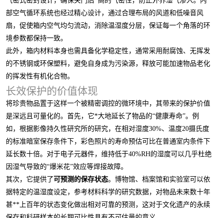
气密式密封设计，确保关门后*高的气密性，防止外界湿气渗入。内
部空气循环系统也经过精心设计，通过合理布局的风道和低噪音风
扇，促使箱内空气均匀流动，消除温湿度分层，保证每一个角落的环
境参数都保持一致。
此外，箱内材料本身也需具备化学稳定性，通常采用耐腐蚀、无挥发
的不锈钢或环保塑料，避免自身成为污染源，释放可能加速物品老化
的挥发性有机化合物。
长效保护的价值体现
将珍贵物品置于这样一个被精密调控的微环境中，其带来的保护价值
是深远且可量化的。首先，它*大地延长了物品的“健康寿命”。例
如，根据影像持久性研究所的研究，在相对湿度30%、温度20摄氏度
的标准暗室保存条件下，彩色照片的寿命预估可比在普通室内条件下
延长数十倍。对于电子元器件，维持低于40%RH的湿度可以几乎杜绝
因湿气导致的“爆米花”效应等焊接故障。
其次，它提供了
可预测的保存状态
。博物馆、档案馆和实验室可以依
据特定的温湿度设定，参考材料科学的研究数据，对物品未来数十年
甚**上百年的状态变化做出相对可靠的预测，这对于文化遗产的永续
保存和科研样本的长期可比性具有不可估量的意义。