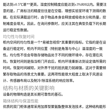
能达到±0.5℃甚**更高，湿度控制精度应能达到±3%RH以内。需要注
意的是，厂商标注的精度往往是在空载、理想实验室环境下测得的数
据。在实际满载运行时，由于物品本身会释放或吸收水分和热量，控
制难度会增大。因此，在询问参数时，应关注其在典型负载下的长期
运行稳定性数据。
均匀性与恢复时间
柜内空间的均匀性是一个*易被忽视但*其重要的指标。它指的是在设
备运行稳定时，柜内不同位置（特别是角落与中心）温湿度的一致
性。均匀性不佳会导致存储物品处于不同的微环境中，存在潜在风
险。恢复时间则是指当柜门开启后，柜内环境重新达到设定值所需的
时间。恢复时间越短，对外界干扰的抵抗能力就越强，这对于需要频
繁存取物品的场景尤为重要。这两项性能很大程度上取决于风道设
计、传感器布局以及制冷/除湿系统的响应效率。
结构与材质的关键影响
设备的物理构造是其长期可靠性的基石。
箱体结构与保温性能
优质的双门柜体通常采用加厚型聚氨酯整体发泡技术，这种结构能形