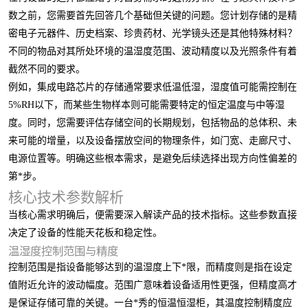
数之前，您需要首先回答几个基础但关键的问题。您计划存储的是精
密电子元器件、历史档案、珍贵药材、光学镜头还是其他特殊材料？
不同的物品对其所处环境的温湿度范围、波动精度以及光照条件有着
截然不同的要求。
例如，集成电路芯片的存储通常要求低温低湿，湿度值可能需控制在
5%RH以下，而某些生物样本则可能需要特定的恒定温度与中等湿
度。同时，您需要评估存储空间的长期规划，包括物品的总体积、未
来可能的增量，以及设备摆放空间的物理条件，如门宽、走廊尺寸、
电源位置等。明确这些根本需求，是避免后续选择出现方向性偏差的
第*步。
核心技术参数解析
当核心需求明确后，便需要深入解读产品的技术指标。这些参数直接
决定了设备的性能天花板和稳定性。
温湿度控制范围与精度
控制范围是指设备能够达到的温湿度上下*限，而精度则是指在设定
值附近允许的波动幅度。范围广意味着设备适用性更强，但精度高才
是保证存储可靠的关键。一台*秀的恒温恒湿柜，其温度控制精度应