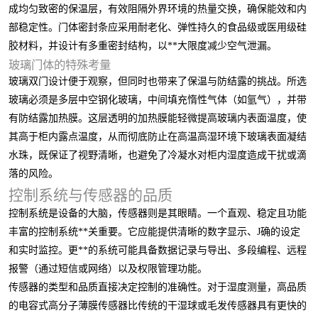
成均匀致密的保温层，有效阻隔外界环境的热量交换，确保能效和内
部稳定性。门体密封条应采用耐老化、弹性持久的食品级或医用级硅
胶材料，并设计有多重密封结构，以**大限度减少空气泄漏。
玻璃门体的特殊考量
玻璃双门设计便于观察，但同时也带来了保温与防结露的挑战。所选
玻璃必须是多层中空钢化玻璃，中间填充惰性气体（如氩气），并带
有防结露加热膜。这层透明的加热膜能轻微提高玻璃内表面温度，使
其高于柜内露点温度，从而彻底防止在高温高湿环境下玻璃表面凝结
水珠，既保证了视野清晰，也避免了冷凝水对柜内湿度造成干扰或滴
落的风险。
控制系统与传感器的品质
控制系统是设备的大脑，传感器则是其眼睛。一个直观、稳定且功能
丰富的控制系统**关重要。它应能提供清晰的数字显示、J确的设定
和实时监控。更**的系统可能具备数据记录与导出、多段编程、远程
报警（通过短信或网络）以及权限管理功能。
传感器的类型和品质直接决定控制的准确性。对于湿度测量，高品质
的电容式高分子薄膜传感器比传统的干湿球或毛发传感器具有更快的