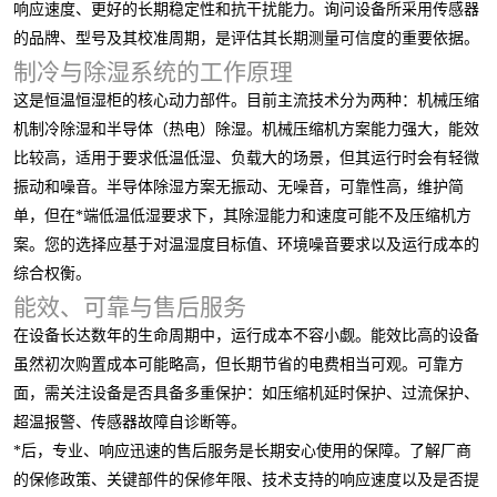
响应速度、更好的长期稳定性和抗干扰能力。询问设备所采用传感器
的品牌、型号及其校准周期，是评估其长期测量可信度的重要依据。
制冷与除湿系统的工作原理
这是恒温恒湿柜的核心动力部件。目前主流技术分为两种：机械压缩
机制冷除湿和半导体（热电）除湿。机械压缩机方案能力强大，能效
比较高，适用于要求低温低湿、负载大的场景，但其运行时会有轻微
振动和噪音。半导体除湿方案无振动、无噪音，可靠性高，维护简
单，但在*端低温低湿要求下，其除湿能力和速度可能不及压缩机方
案。您的选择应基于对温湿度目标值、环境噪音要求以及运行成本的
综合权衡。
能效、可靠与售后服务
在设备长达数年的生命周期中，运行成本不容小觑。能效比高的设备
虽然初次购置成本可能略高，但长期节省的电费相当可观。可靠方
面，需关注设备是否具备多重保护：如压缩机延时保护、过流保护、
超温报警、传感器故障自诊断等。
*后，专业、响应迅速的售后服务是长期安心使用的保障。了解厂商
的保修政策、关键部件的保修年限、技术支持的响应速度以及是否提