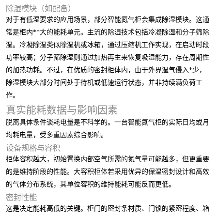
除湿模块（如配备）
对于有低湿要求的应用场景，部分智能氮气柜会集成除湿模块。这通
常是柜内**大的能耗单元。主流的除湿技术包括冷凝除湿和分子筛除
湿。冷凝除湿类似除湿机或冰箱，通过压缩机工作实现，在启动时段
功率较高；分子筛除湿则通过加热再生来恢复吸湿能力，存在周期性
的加热功耗。不过，在优质的密封柜体内，由于外界湿气侵入*少，
除湿模块大部分时间处于待机或低速运行状态，并非持续满负荷工
作。
真实能耗数据与影响因素
脱离具体条件谈耗电量是不科学的。一台智能氮气柜的实际日均或月
均耗电量，受多重因素综合影响。
设备规格与容积
柜体容积越大，初始置换内部空气所需的氮气量可能越多，但更重要
的是维持阶段的性能。大容积柜体若采用优异的保温密封设计和高效
的气体分布系统，其单位容积的维持能耗可能反而更低。
密封性能
这是决定能耗高低的关键。柜门的密封条材质、门锁的紧密程度、箱