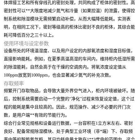
体焊接工艺和所有穿线孔的密封处理，共同构成了柜体的密封性。高
密封性可以**大限度地减少氮气和冷量（如果控温）的泄露，使得控
制系统和除湿模块无需频繁启动补偿，从而大幅降低能耗。实测表
明，在相同工况下，密封等级高的柜体比密封不良的柜体，其综合能
耗可降低百分之三十以上。
使用环境与设定参数
设备所处的环境温湿度、以及用户设定的内部氧浓度和湿度目标值，
直接影响能耗。例如，在夏季高温高湿的车间内，维持柜内低湿所需
的除湿能耗，自然会高于在干燥的空调房内。将氧浓度设定值从
100ppm放宽到1000ppm，也会显著减少氮气的补充次数。
存取频率
频繁开门存取物品，会导致大量外界空气进入，柜内环境被破坏。随
后，控制系统需要启动一个完整的“净化”过程来恢复设定值，这个过
程的能耗是集中且较高的。因此，规范操作、减少不必要的开门次
数，是用户端**有效的节能行为。
综合行业常见规格和设备运行数据，一台容积在1立方米左右、密封
良好、配备常规除湿模块、处于典型工业环境（非*端）下、存取频
率中等的智能氮气柜，其日均耗电量大致在1**3度电的范围内。这个