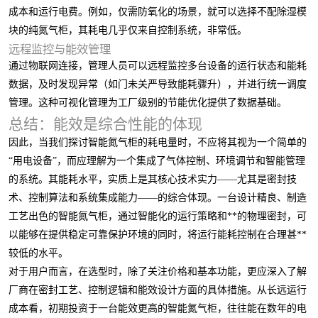
成本和运行电费。例如，仅需防氧化的场景，就可以选择不配除湿模
块的纯氮气柜，其耗电几乎仅来自控制系统，非常低。
远程监控与能效管理
通过物联网连接，管理人员可以远程监控多台设备的运行状态和能耗
数据，及时发现异常（如门未关严导致能耗骤升），并进行统一调度
管理。这种可视化管理为工厂级别的节能优化提供了数据基础。
总结：能效是综合性能的体现
因此，当我们探讨智能氮气柜的耗电量时，不应将其视为一个简单的
“用电设备”，而应理解为一个集成了气体控制、环境调节和智能管理
的系统。其能耗水平，实质上是其核心技术实力——尤其是密封技
术、控制算法和系统集成能力——的综合体现。一台设计精良、制造
工艺出色的智能氮气柜，通过智能化的运行策略和**的物理密封，可
以能够在提供稳定可靠保护环境的同时，将运行能耗控制在合理甚**
较低的水平。
对于用户而言，在选型时，除了关注价格和基本功能，更应深入了解
厂商在密封工艺、控制逻辑和能效设计方面的具体措施。从长远运行
成本看，初期投资于一台能效更高的智能氮气柜，往往能在数年的电