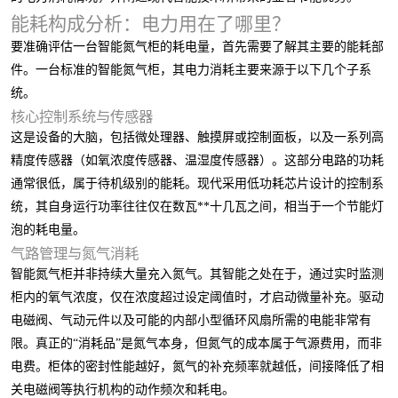
能耗构成分析：电力用在了哪里？
要准确评估一台智能氮气柜的耗电量，首先需要了解其主要的能耗部
件。一台标准的智能氮气柜，其电力消耗主要来源于以下几个子系
统。
核心控制系统与传感器
这是设备的大脑，包括微处理器、触摸屏或控制面板，以及一系列高
精度传感器（如氧浓度传感器、温湿度传感器）。这部分电路的功耗
通常很低，属于待机级别的能耗。现代采用低功耗芯片设计的控制系
统，其自身运行功率往往仅在数瓦**十几瓦之间，相当于一个节能灯
泡的耗电量。
气路管理与氮气消耗
智能氮气柜并非持续大量充入氮气。其智能之处在于，通过实时监测
柜内的氧气浓度，仅在浓度超过设定阈值时，才启动微量补充。驱动
电磁阀、气动元件以及可能的内部小型循环风扇所需的电能非常有
限。真正的“消耗品”是氮气本身，但氮气的成本属于气源费用，而非
电费。柜体的密封性能越好，氮气的补充频率就越低，间接降低了相
关电磁阀等执行机构的动作频次和耗电。