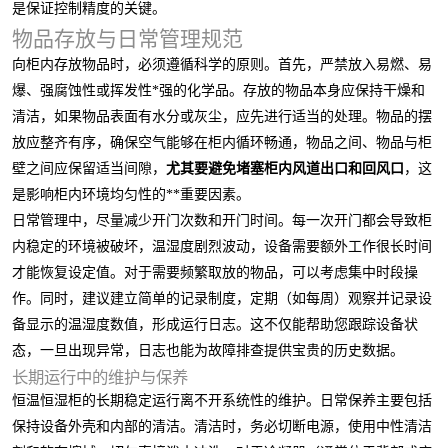
是保证控制精度的关键。
物品存放与日常管理规范
向柜内存放物品时，必须遵循科学的原则。首先，严禁放入易燃、易
爆、强腐蚀性或挥发性*强的化学品。存放的物品本身应保持干燥和
清洁，如果物品表面有水分或灰尘，应先进行适当的处理。物品的摆
放应整齐有序，确保空气能够在柜内循环畅通，物品之间、物品与柜
壁之间应保留适当间隙，
尤其要避免堵塞柜内风道出口和回风口
，这
是影响柜内环境均匀性的**重要因素。
日常管理中，尽量减少开门次数和开门时间。每一次开门都会导致柜
内稳定的环境被破坏，温湿度剧烈波动，设备需要额外工作很长时间
才能恢复设定值。对于需要频繁取放的物品，可以考虑集中时段操
作。同时，建议建立简单的记录制度，定期（如每周）观察并记录设
备显示的温湿度数值，形成运行日志。这不仅能帮助您跟踪设备状
态，一旦出现异常，日志也能为故障排查提供宝贵的历史数据。
长期运行中的维护与保养
恒温恒湿柜的长期稳定运行离不开系统性的维护。日常保养主要包括
保持设备外壳和内部的清洁。清洁时，务必切断电源，使用中性清洁