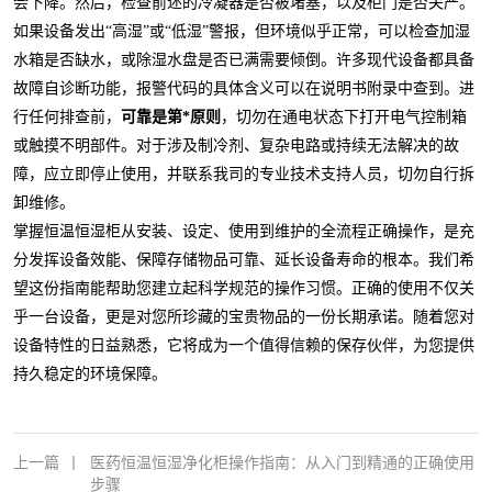
会下降。然后，检查前述的冷凝器是否被堵塞，以及柜门是否关严。
如果设备发出“高湿”或“低湿”警报，但环境似乎正常，可以检查加湿
水箱是否缺水，或除湿水盘是否已满需要倾倒。许多现代设备都具备
故障自诊断功能，报警代码的具体含义可以在说明书附录中查到。进
行任何排查前，
可靠是第*原则
，切勿在通电状态下打开电气控制箱
或触摸不明部件。对于涉及制冷剂、复杂电路或持续无法解决的故
障，应立即停止使用，并联系我司的专业技术支持人员，切勿自行拆
卸维修。
掌握恒温恒湿柜从安装、设定、使用到维护的全流程正确操作，是充
分发挥设备效能、保障存储物品可靠、延长设备寿命的根本。我们希
望这份指南能帮助您建立起科学规范的操作习惯。正确的使用不仅关
乎一台设备，更是对您所珍藏的宝贵物品的一份长期承诺。随着您对
设备特性的日益熟悉，它将成为一个值得信赖的保存伙伴，为您提供
持久稳定的环境保障。
上一篇
丨
医药恒温恒湿净化柜操作指南：从入门到精通的正确使用
步骤