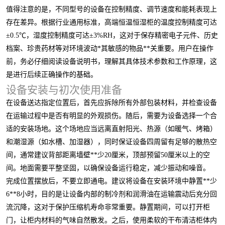
值得注意的是，不同型号的设备在控制精度、调节速度和能耗表现上
存在差异。根据行业通用标准，高端恒温恒湿柜的温度控制精度可达
±0.5℃，湿度控制精度可达±3%RH，这对于保存精密电子元件、历史
档案、珍贵药材等对环境波动*其敏感的物品**关重要。用户在操作
前，务必仔细阅读设备说明书，理解其具体技术参数和工作原理，这
是进行后续正确操作的基础。
设备安装与初次使用准备
在设备送达指定位置后，首先应拆除所有外部包装材料，并检查设备
在运输过程中是否有明显的外观损伤。随后，需要为设备选择一个合
适的安装场地。这个场地应当远离直射阳光、热源（如暖气、烤箱）
和潮湿源（如水槽、加湿器），同时保证设备四周留有足够的散热空
间，通常建议背部距离墙壁**少20厘米，顶部预留50厘米以上的空
间。地面需要平整坚固，以确保设备运行稳定，减少振动和噪音。
完成位置摆放后，不要立即通电。建议将设备在安装环境中静置**少
6**8小时，目的是让设备内部的制冷剂和润滑油在运输震动后充分回
流沉降，这对于保护压缩机寿命非常重要。静置期间，可以打开柜
门，让柜内材料的气味自然散发。之后，使用柔软的干布清洁柜体内