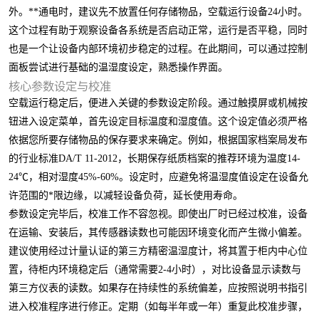
外。**通电时，建议先不放置任何存储物品，空载运行设备24小时。
这个过程有助于观察设备各系统是否启动正常，运行是否平稳，同时
也是一个让设备内部环境初步稳定的过程。在此期间，可以通过控制
面板尝试进行基础的温湿度设定，熟悉操作界面。
核心参数设定与校准
空载运行稳定后，便进入关键的参数设定阶段。通过触摸屏或机械按
钮进入设定菜单，首先设定目标温度和湿度值。这个设定值必须严格
依据您所要存储物品的保存要求来确定。例如，根据国家档案局发布
的行业标准DA/T 11-2012，长期保存纸质档案的推荐环境为温度14-
24℃，相对湿度45%-60%。设定时，应避免将温湿度值设定在设备允
许范围的*限边缘，以减轻设备负荷，延长使用寿命。
参数设定完毕后，校准工作不容忽视。即使出厂时已经过校准，设备
在运输、安装后，其传感器读数也可能因环境变化而产生微小偏差。
建议使用经过计量认证的第三方精密温湿度计，将其置于柜内中心位
置，待柜内环境稳定后（通常需要2-4小时），对比设备显示读数与
第三方仪表的读数。如果存在持续性的系统偏差，应按照说明书指引
进入校准程序进行修正。定期（如每半年或一年）重复此校准步骤，