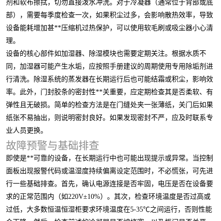
剂和软布擦拭，切勿直接泼水冲洗。对于冷凝器（通常位于背部或底
部），需要每季度检查一次，如果积尘过多，会影响散热效率，导致
设备能耗增加甚**压缩机过热保护，可以使用软毛刷或吸尘器小心清
理。
设备的核心部件如加湿器、除湿模块也需要定期关注。根据水质不
同，加湿器可能产生水垢，应按照手册建议的周期使用专用除垢剂进
行清洗。除湿系统的蒸发器在长期运行后也可能结霜或积尘，影响效
率。此外，门封胶条的密封性**关重要，应定期检查其是否柔软、有
弹性且无破损。简单的检查方法是在门缝处夹一张薄纸，关门后如果
纸张不易抽出，则说明密封良好。如果发现密封不严，应及时联系专
业人员更换。
故障预警与基础排查
即使是**可靠的设备，在长期运行中也可能出现提示或异常。当控制
面板出现报警代码或温湿度持续偏离设定范围时，不必慌张，可先进
行一些基础排查。首先，确认电源连接是否牢固，电压是否在设备要
求的正常范围内（如220V±10%）。其次，检查环境温度是否过高或
过低，大多数恒温恒湿柜要求环境温度在5-35℃之间运行，否则性能