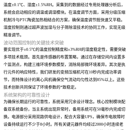
温度±0.1℃、湿度±1.5%RH。采集到的数据经过专用处理器分析后，
系统会启动相应的调温或调湿模块。在温度调节方面，采用分级压缩
机制冷与PTC陶瓷加热相结合的方案，确保温度调节既快速又平稳。
湿度控制则通过超声波加湿与分子筛除湿技术的协同工作，实现无级
精准调节。
波动范围控制的关键技术突破
要实现优于±0.5℃的温度控制精度和±3%RH的湿度稳定性，需要突破
多项技术瓶颈。首先是传感器的布置策略，通过在存储空间内设置多
个监测点，构建三维环境参数模型，消除局部微环境差异。其次是执
行元件的响应特性，我们研发的变频压缩机可在10秒内完成功率调
节，而特殊设计的离心风机确保空气流动均匀性达到85%以上。这些
技术创新共同保证了环境参数的*致稳定。
系统架构的可靠性设计
为确保长期运行的可靠性，系统采用冗余设计理念。核心控制模块配
备双系统备份，当主系统出现异常时，备用系统可在50毫秒内完成切
换。电源部分采用双路供电设计，配合大容量UPS，确保市电故障时
设备持续运行不少于8小时。所有关键元器件均经过2000小时连续老