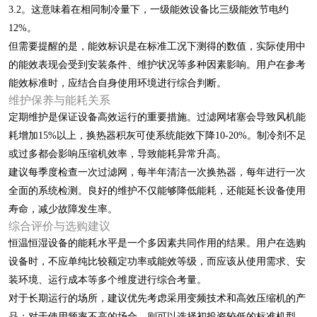
3.2。这意味着在相同制冷量下，一级能效设备比三级能效节电约
12%。
但需要提醒的是，能效标识是在标准工况下测得的数值，实际使用中
的能效表现会受到安装条件、维护状况等多种因素影响。用户在参考
能效标准时，应结合自身使用环境进行综合判断。
维护保养与能耗关系
定期维护是保证设备高效运行的重要措施。过滤网堵塞会导致风机能
耗增加15%以上，换热器积灰可使系统能效下降10-20%。制冷剂不足
或过多都会影响压缩机效率，导致能耗异常升高。
建议每季度检查一次过滤网，每半年清洁一次换热器，每年进行一次
全面的系统检测。良好的维护不仅能够降低能耗，还能延长设备使用
寿命，减少故障发生率。
综合评价与选购建议
恒温恒湿设备的能耗水平是一个多因素共同作用的结果。用户在选购
设备时，不应单纯比较额定功率或能效等级，而应该从使用需求、安
装环境、运行成本等多个维度进行综合考量。
对于长期运行的场所，建议优先考虑采用变频技术和高效压缩机的产
品；对于使用频率不高的场合，则可以选择初投资较低的标准机型。