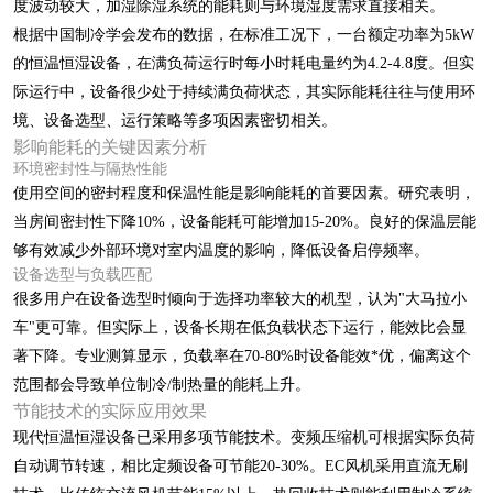
度波动较大，加湿除湿系统的能耗则与环境湿度需求直接相关。
根据中国制冷学会发布的数据，在标准工况下，一台额定功率为5kW
的恒温恒湿设备，在满负荷运行时每小时耗电量约为4.2-4.8度。但实
际运行中，设备很少处于持续满负荷状态，其实际能耗往往与使用环
境、设备选型、运行策略等多项因素密切相关。
影响能耗的关键因素分析
环境密封性与隔热性能
使用空间的密封程度和保温性能是影响能耗的首要因素。研究表明，
当房间密封性下降10%，设备能耗可能增加15-20%。良好的保温层能
够有效减少外部环境对室内温度的影响，降低设备启停频率。
设备选型与负载匹配
很多用户在设备选型时倾向于选择功率较大的机型，认为"大马拉小
车"更可靠。但实际上，设备长期在低负载状态下运行，能效比会显
著下降。专业测算显示，负载率在70-80%时设备能效*优，偏离这个
范围都会导致单位制冷/制热量的能耗上升。
节能技术的实际应用效果
现代恒温恒湿设备已采用多项节能技术。变频压缩机可根据实际负荷
自动调节转速，相比定频设备可节能20-30%。EC风机采用直流无刷