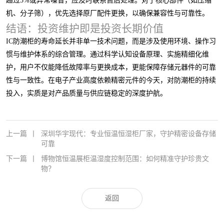
超过5%或异常噪音，应及时联系售后处理。对于核心部件（如压缩
机、分子筛），优先选择原厂配件更换，以确保兼容性与可靠性。
结语：投资维护即是投资长期价值
IC防潮柜的寿命延长并非单一技术问题，而是涉及使用环境、操作习
惯与维护体系的综合管理。通过科学认知设备原理、实施精细化维
护，用户不仅能降低故障率与更换成本，更能保障存储元器件的可靠
性与一致性。在电子产业高度依赖精密元件的今天，对防潮柜的持续
投入，实质是对产品质量与供应链稳定的深度护航。
上一篇
丨
深圳华宇现代：专业恒温恒湿柜厂家，守护精密设备存储
可靠
下一篇
丨
博物馆恒温展柜温湿度控制范围：如何精准守护珍贵文
物？
返回