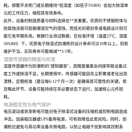
耗。频繁开关柜门或长期维持*低湿度（如低于5%RH）会加大除湿单
元的工作压力，缩短其有效寿命。
此外，设备的制造质量与材料选择也**关重要。优质的不锈钢柜体与
防腐蚀涂层可抵御潮湿空气的侵蚀，而低劣的密封条或电路设计则可
能引发早期失效。根据行业测试数据，在标准环境（温度25℃、湿度
50%RH）下，优质电子除湿式防潮柜的设计寿命可达10年以上，但若
维护不当，实际寿命可能缩减**3-5年。
湿度传感器的精度与校准
湿度传感器作为防潮柜的“感知器官”，其精度偏差会间接导致设备过
度工作或除湿不足。长期使用中，传感器可能因灰尘积累或老化出现
漂移，定期校准（建议每6-12个月一次）是确保其可靠性的关键。若
忽略此环节，设备可能持续在非必要状态下运行，加速核心元件损
耗。
电源稳定性与电气保护
电压波动或突发断电可能对电子除湿式设备的压缩机或控制电路造成
冲击。加装稳压器或UPS备用电源，可有效降低此类风险。同时，防
潮柜应避免与高功率设备共用电路，以防止电磁干扰影响其控制系