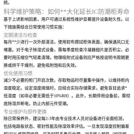
统。
科学维护策略：如何**大化延长IC防潮柜寿命
基于上述影响因素，用户可通过系统性维护显著提升设备耐久性。以
下措施需结合日常使用习惯实施：
定期清洁与检查
每月**少进行一次外部清洁，使用软布擦拭柜体表面，确保通风口无
堵塞。对于电子除湿式设备，需每季度检查冷凝器翅片是否积尘，必
要时用压缩空气轻柔清理。物理吸附式设备则应严格按说明书周期更
换或烘干干燥剂，避免吸附饱和后失效。
优化使用习惯
减少不必要的柜门开启次数，存取物品时尽量集中操作，以维持柜内
湿度稳定。设定湿度阈值时，应结合实际存储需求，避免盲目追求*
低湿度（如非必要无需低于10%RH）。此外，长期停用设备前，需彻
底除湿并断电，防止内部元件受潮。
专业维护与部件更换
除日常保养外，建议每2-3年由专业技术人员对设备进行全面检测，
包括电路板状态、密封性能及除湿效率评估。一旦发现湿度控制偏差