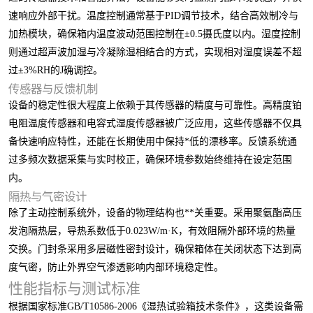
速响应外部干扰。温度控制通常基于PID调节技术，结合高效制冷与
加热模块，确保箱内温度波动范围控制在±0.5摄氏度以内。湿度控制
则通过超声波加湿与冷凝除湿相结合的方式，实现相对湿度误差不超
过±3%RH的J确调控。
传感器与反馈机制
设备的稳定性很大程度上依赖于其传感器的精度与可靠性。高精度铂
电阻温度传感器和电容式湿度传感器被广泛应用，这些传感器不仅具
备快速响应特性，还能在长期使用中保持*低的漂移率。反馈系统通
过多频次数据采集与实时校正，确保环境参数始终维持在设定范围
内。
隔热与气密设计
除了主动控制系统外，设备的物理结构也**关重要。采用聚氨酯高压
发泡隔热层，导热系数低于0.023W/m·K，有效阻隔外部环境的热量
交换。门封条采用多层磁性密封设计，确保箱体在关闭状态下达到高
度气密，防止外界空气渗透影响内部环境稳定性。
性能指标与测试标准
根据国家标准GB/T10586-2006《湿热试验箱技术条件》，这类设备需