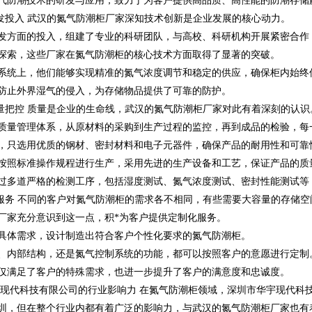
气防潮技术的研发与应用，致力于为客户提供高品质、高性能的防潮存储
术研发投入 武汉的氮气防潮柜厂家深知技术创新是企业发展的核心动力。
发方面的投入，组建了专业的科研团队，与高校、科研机构开展紧密合作
探索，这些厂家在氮气防潮柜的核心技术方面取得了显著的突破。
系统上，他们能够实现精准的氮气浓度调节和稳定的供应，确保柜内始终
防止外界湿气的侵入，为存储物品提供了可靠的防护。
品质量把控 质量是企业的生命线，武汉的氮气防潮柜厂家对此有着深刻的认识
质量管理体系，从原材料的采购到生产过程的监控，再到成品的检验，每
，只选用优质的钢材、密封材料和电子元器件，确保产品的耐用性和可靠
按照标准操作规程进行生产，采用先进的生产设备和工艺，保证产品的质
过多道严格的检测工序，包括湿度测试、氮气浓度测试、密封性能测试等
制化服务 不同的客户对氮气防潮柜的需求各不相同，有些需要大容量的存储
厂家充分意识到这一点，积*为客户提供定制化服务。
具体需求，设计制造出符合客户个性化要求的氮气防潮柜。
、内部结构，还是氮气控制系统的功能，都可以按照客户的意愿进行定制
仅满足了客户的特殊需求，也进一步提升了客户的满意度和忠诚度。
华宇现代科技有限公司的行业影响力 在氮气防潮柜领域，深圳市华宇现代科
圳，但在整个行业内都有着广泛的影响力，与武汉的氮气防潮柜厂家也有