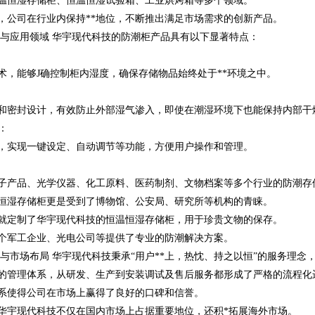
温恒湿存储柜、恒温恒湿试验箱、工业烘烤箱等多个领域。
，公司在行业内保持**地位，不断推出满足市场需求的创新产品。
特点与应用领域 华宇现代科技的防潮柜产品具有以下显著特点：
术，能够J确控制柜内湿度，确保存储物品始终处于**环境之中。
和密封设计，有效防止外部湿气渗入，即使在潮湿环境下也能保持内部干
*：
，实现一键设定、自动调节等功能，方便用户操作和管理。
子产品、光学仪器、化工原料、医药制剂、文物档案等多个行业的防潮存
恒湿存储柜更是受到了博物馆、公安局、研究所等机构的青睐。
就定制了华宇现代科技的恒温恒湿存储柜，用于珍贵文物的保存。
个军工企业、光电公司等提供了专业的防潮解决方案。
理念与市场布局 华宇现代科技秉承“用户**上，热忱、持之以恒”的服务理
的管理体系，从研发、生产到安装调试及售后服务都形成了严格的流程化
系使得公司在市场上赢得了良好的口碑和信誉。
华宇现代科技不仅在国内市场上占据重要地位，还积*拓展海外市场。