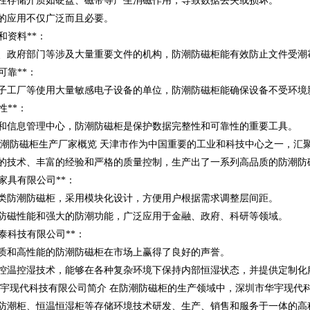
性存储介质如硬盘、磁带等产生消磁作用，导致数据丢失或损坏。
的应用不仅广泛而且必要。
件和资料**：
、政府部门等涉及大量重要文件的机构，防潮防磁柜能有效防止文件受潮
备可靠**：
子工厂等使用大量敏感电子设备的单位，防潮防磁柜能确保设备不受环境
性**：
和信息管理中心，防潮防磁柜是保护数据完整性和可靠性的重要工具。
津市防潮防磁柜生产厂家概览 天津市作为中国重要的工业和科技中心之一，
的技术、丰富的经验和严格的质量控制，生产出了一系列高品质的防潮防
公家具有限公司**：
类防潮防磁柜，采用模块化设计，方便用户根据需求调整层间距。
防磁性能和强大的防潮功能，广泛应用于金融、政府、科研等领域。
瑞泰科技有限公司**：
质和高性能的防潮防磁柜在市场上赢得了良好的声誉。
控温控湿技术，能够在各种复杂环境下保持内部恒湿状态，并提供定制化
圳市华宇现代科技有限公司简介 在防潮防磁柜的生产领域中，深圳市华宇现
防潮柜、恒温恒湿柜等存储环境技术研发、生产、销售和服务于一体的高